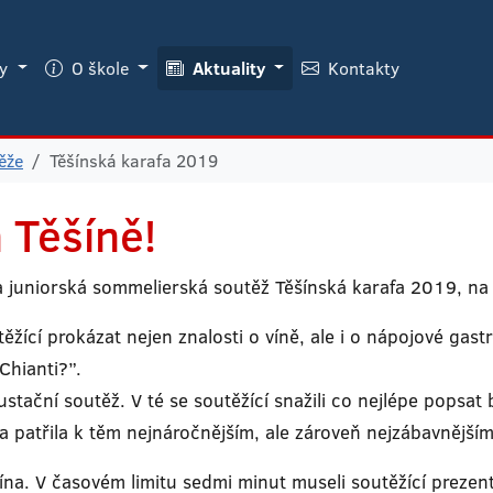
ky
O škole
Aktuality
Kontakty
ěže
Těšínská karafa 2019
 Těšíně!
 juniorská sommelierská soutěž Těšínská karafa 2019, na k
těžící prokázat nejen znalosti o víně, ale i o nápojové gast
Chianti?”.
tační soutěž. V té se soutěžící snažili co nejlépe popsat 
na patřila k těm nejnáročnějším, ale zároveň nejzábavnějším
na. V časovém limitu sedmi minut museli soutěžící prezento