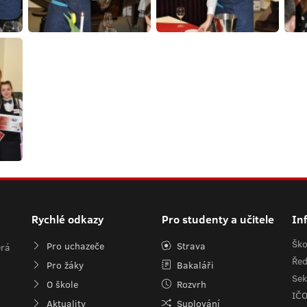
Rychlé odkazy
Pro studenty a učitele
In
Ško
Pro uchazeče
Strava
erá
Řed
Pro žáky
Bakaláři
Sek
O škole
Rozvrh
IČ
Aktuality
Suplování