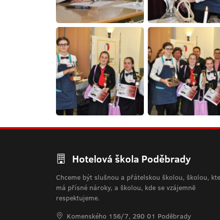
Hotelová škola Poděbrady
Chceme být slušnou a přátelskou školou, školou, kt
má přísné nároky, a školou, kde se vzájemně
respektujeme.
Komenského 156/7, 290 01 Poděbrady