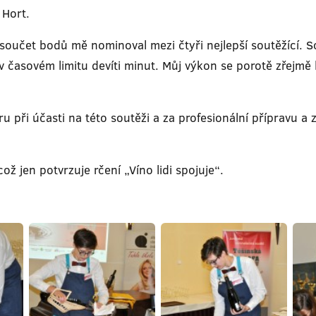
 Hort.
oučet bodů mě nominoval mezi čtyři nejlepší soutěžící. Sou
 časovém limitu devíti minut. Můj výkon se porotě zřejmě líb
při účasti na této soutěži a za profesionální přípravu a z
ož jen potvrzuje rčení „Víno lidi spojuje“.