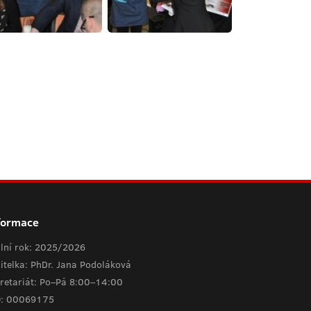
formace
lní rok: 2025/2026
itelka: PhDr. Jana Podoláková
retariát: Po–Pá 8:00–14:00
O: 00069175