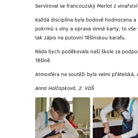
Servíroval se francouzský Merlot z vinařství
Každá disciplína byla bodově hodnocena a s
pokrmů s víny a oprava vinné karty, to vše v
tak zápis na putovní Těšínskou karafu.
Ráda bych poděkovala naší škole za podporu 
Těšíně.
Atmosféra na soutěži byla velmi přátelská, c
Anna Holčapková, 2. VOŠ