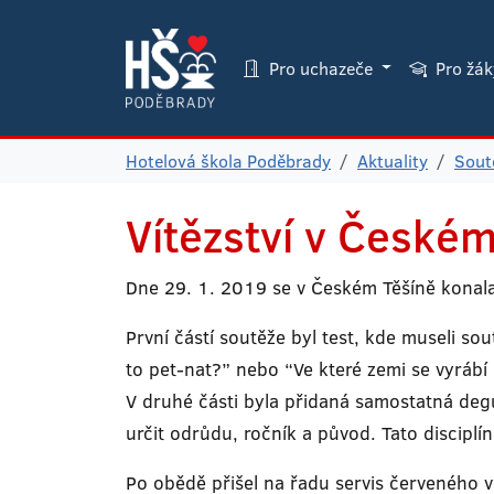
Pro uchazeče
Pro žá
Hotelová škola Poděbrady
Aktuality
Sout
Vítězství v Českém
Dne 29. 1. 2019 se v Českém Těšíně konala
První částí soutěže byl test, kde museli sou
to pet-nat?” nebo “Ve které zemi se vyrábí 
V druhé části byla přidaná samostatná degus
určit odrůdu, ročník a původ. Tato disciplí
Po obědě přišel na řadu servis červeného ví