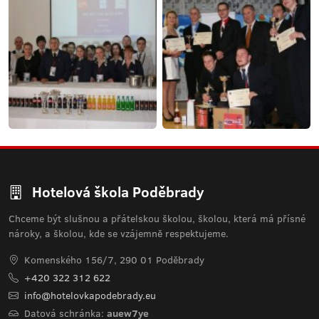
Hotelová škola Poděbrady
Chceme být slušnou a přátelskou školou, školou, která má přísné
nároky, a školou, kde se vzájemně respektujeme.
Komenského 156/7, 290 01 Poděbrady
+420 322 312 622
info@hotelovkapodebrady.eu
Datová schránka:
auew7ye