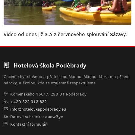
Video od dnes již 3.A z červnového splouvání Sázavy.
Hotelová škola Poděbrady
Chceme být slušnou a přátelskou školou, školou, která má přísné
nároky, a školou, kde se vzájemně respektujeme.
Komenského 156/7, 290 01 Poděbrady
+420 322 312 622
info@hotelovkapodebrady.eu
Datová schránka:
auew7ye
Kontaktní formulář