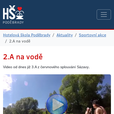
Hotelová škola Poděbrady
Aktuality
Sportovní akce
2.A na vodě
2.A na vodě
.
Video od dnes již 3.A z červnového splouvání Sázavy