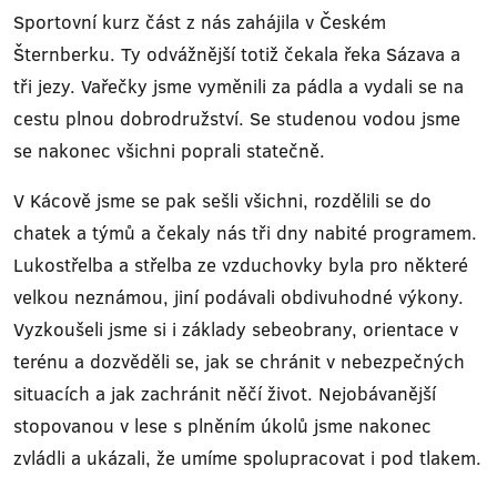
Sportovní kurz část z nás zahájila v Českém
Šternberku. Ty odvážnější totiž čekala řeka Sázava a
tři jezy. Vařečky jsme vyměnili za pádla a vydali se na
cestu plnou dobrodružství. Se studenou vodou jsme
se nakonec všichni poprali statečně.
V Kácově jsme se pak sešli všichni, rozdělili se do
chatek a týmů a čekaly nás tři dny nabité programem.
Lukostřelba a střelba ze vzduchovky byla pro některé
velkou neznámou, jiní podávali obdivuhodné výkony.
Vyzkoušeli jsme si i základy sebeobrany, orientace v
terénu a dozvěděli se, jak se chránit v nebezpečných
situacích a jak zachránit něčí život. Nejobávanější
stopovanou v lese s plněním úkolů jsme nakonec
zvládli a ukázali, že umíme spolupracovat i pod tlakem.