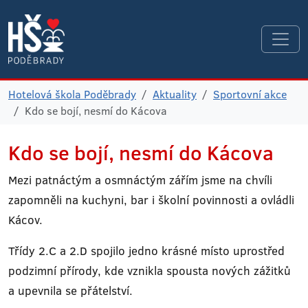
Hotelová škola Poděbrady
Aktuality
Sportovní akce
Kdo se bojí, nesmí do Kácova
Kdo se bojí, nesmí do Kácova
Mezi patnáctým a osmnáctým zářím jsme na chvíli
zapomněli na kuchyni, bar i školní povinnosti a ovládli
Kácov.
Třídy 2.C a 2.D spojilo jedno krásné místo uprostřed
podzimní přírody, kde vznikla spousta nových zážitků
a upevnila se přátelství.