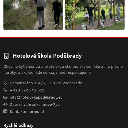
Hotelová škola Poděbrady
Chceme být slušnou a přátelskou školou, školou, která má přísné
nároky, a školou, kde se vzájemně respektujeme.
Komenského 156/7, 290 01 Poděbrady
+420 322 312 622
info@hotelovkapodebrady.eu
Datová schránka:
auew7ye
Kontaktní formulář
Rychlé odkazy