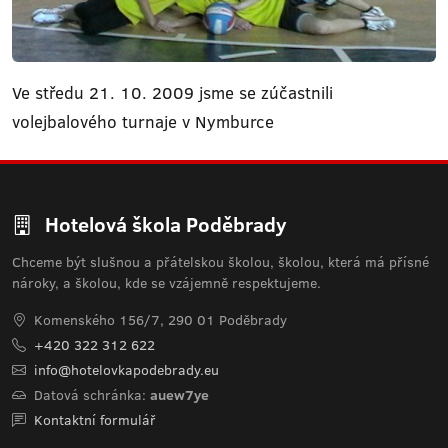
Ve středu 21. 10. 2009 jsme se zúčastnili
volejbalového turnaje v Nymburce
Hotelová škola Poděbrady
Chceme být slušnou a přátelskou školou, školou, která má přísné
nároky, a školou, kde se vzájemně respektujeme.
Komenského 156/7, 290 01 Poděbrady
+420 322 312 622
info@hotelovkapodebrady.eu
Datová schránka:
auew7ye
Kontaktní formulář