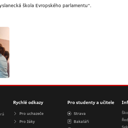
Vyslanecká škola Evropského parlamentu“.
Rychlé odkazy
Pro studenty a učitele
In
Ško
Pro uchazeče
Strava
erá
Řed
Pro žáky
Bakaláři
Sek