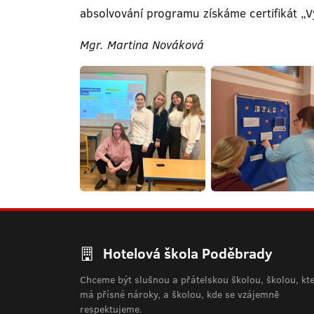
absolvování programu získáme certifikát „
Mgr. Martina Nováková
Hotelová škola Poděbrady
Chceme být slušnou a přátelskou školou, školou, kt
má přísné nároky, a školou, kde se vzájemně
respektujeme.