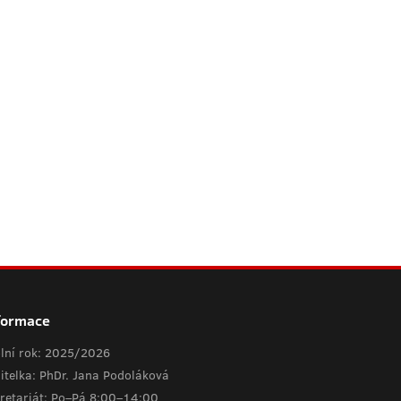
formace
lní rok: 2025/2026
itelka: PhDr. Jana Podoláková
retariát: Po–Pá 8:00–14:00