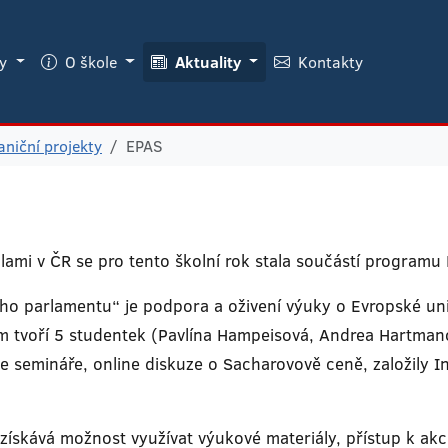
ky
O škole
Aktuality
Kontakty
aniční projekty
EPAS
olami v ČR se pro tento školní rok stala součástí programu
o parlamentu“ je podpora a oživení výuky o Evropské unii
 tvoří 5 studentek (Pavlína Hampeisová, Andrea Hartmano
ne semináře, online diskuze o Sacharovově ceně, založily I
ískává možnost využívat výukové materiály, přístup k akc