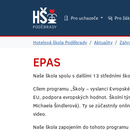
Pro uchazeče
Pro žá
Hotelová škola Poděbrady
Aktuality
Zahr
EPAS
Naše škola spolu s dalšími 13 středními šk
Cílem programu „Školy – vyslanci Evropskéh
EU, podpora evropských hodnot. Školní tým
Michaela Šindlerová). Ty se zúčastnily onli
video.
Naše škola zapojením do tohoto programu z