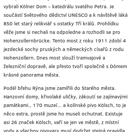
vybrali Kölner Dom – katedrálu svatého Petra. Je
součástí Světového dědictví UNESCO a k návštěvě láká
850 let starý relikviář s ostatky Tří králů. Prohlídku
věže jsme si nechali na odpoledne a rozhodli se pro
Hohenzollernbrücke. Tento most z roku 1911 zdobí 4
jezdecké sochy pruských a německých císařů z rodu
Hohenzollern. Dnes most slouží tramvajové a
železniční dopravě, ale přesto tvoří společně s Dómem
krásné panorama města.
Podél břehu Rýna jsme zamířili do Starého města.
Hanzovní domy, křivolaké uličky, zákoutí se zajímavými
památkami., 170 muzeí... a kolínské pivo Kölsch, to je
něco extra, prostě jsme ho museli ochutnat. Existuje
asi 26 značek Kölsch, vaří se jen ve městě, z místní
vody a všechny pivovary musí dodržet stejná pravidla.