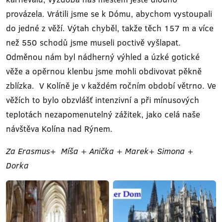
provázela. Vrátili jsme se k Dómu, abychom vystoupali
do jedné z věží. Výtah chyběl, takže těch 157 m a více
než 550 schodů jsme museli poctivě vyšlapat.
Odměnou nám byl nádherný výhled a úzké gotické
věže a opěrnou klenbu jsme mohli obdivovat pěkně
zblízka. V Kolíně je v každém ročním období větrno. Ve
věžích to bylo obzvlášť intenzivní a při mínusových
teplotách nezapomenutelný zážitek, jako celá naše
návštěva Kolína nad Rýnem.
Za Erasmus+ Míša + Anička + Marek+ Simona +
Dorka