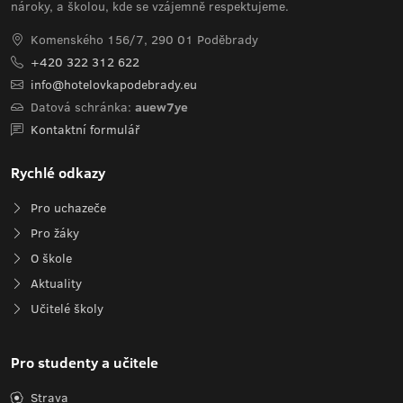
nároky, a školou, kde se vzájemně respektujeme.
Komenského 156/7, 290 01 Poděbrady
+420 322 312 622
info@hotelovkapodebrady.eu
Datová schránka:
auew7ye
Kontaktní formulář
Rychlé odkazy
Pro uchazeče
Pro žáky
O škole
Aktuality
Učitelé školy
Pro studenty a učitele
Strava