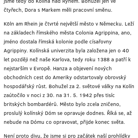
jsme tedy do Kolína nad Rýnem. Bohužel jen ve
čtyřech, Dora s Markem měli pracovní směnu.
Köln am Rhein je čtvrté největší město v Německu. Leží
na základech římského města Colonia Agrippina, ano,
jméno dostala římská kolonie podle císařovny
Agrippiny. Kolínská univerzita byla založena jen o 40
let později než naše Karlova, tedy roku 1388 a patří k
nejstarším v Evropě. Hanza a objevení nových
obchodních cest do Ameriky odstartovaly obrovský
hospodářský růst. Bohužel za 2. světové války na Kolín
zaútočilo v noci z 30. na 31. 5. 1942 přes tisíc
britských bombardérů. Město bylo zcela zničeno,
proslulý kolínský Dóm se opravuje dodnes. Říká se, až
nebude na Dómu co opravovat, přijde konec světa.
Není proto divu, že jsme si pro začátek naší prohlídky