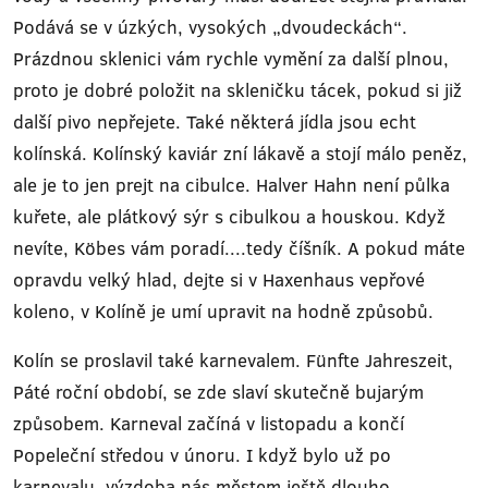
Podává se v úzkých, vysokých „dvoudeckách“.
Prázdnou sklenici vám rychle vymění za další plnou,
proto je dobré položit na skleničku tácek, pokud si již
další pivo nepřejete. Také některá jídla jsou echt
kolínská. Kolínský kaviár zní lákavě a stojí málo peněz,
ale je to jen prejt na cibulce. Halver Hahn není půlka
kuřete, ale plátkový sýr s cibulkou a houskou. Když
nevíte, Köbes vám poradí....tedy číšník. A pokud máte
opravdu velký hlad, dejte si v Haxenhaus vepřové
koleno, v Kolíně je umí upravit na hodně způsobů.
Kolín se proslavil také karnevalem. Fünfte Jahreszeit,
Páté roční období, se zde slaví skutečně bujarým
způsobem. Karneval začíná v listopadu a končí
Popeleční středou v únoru. I když bylo už po
karnevalu, výzdoba nás městem ještě dlouho