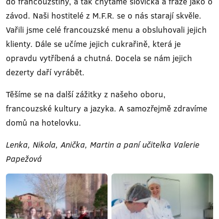
do francouzštiny, a tak chytáme slovíčka a fráze jako o
závod. Naši hostitelé z M.F.R. se o nás starají skvěle.
Vařili jsme celé francouzské menu a obsluhovali jejich
klienty. Dále se učíme jejich cukrařině, která je
opravdu vytříbená a chutná. Docela se nám jejich
dezerty daří vyrábět.
Těšíme se na další zážitky z našeho oboru,
francouzské kultury a jazyka. A samozřejmě zdravíme
domů na hotelovku.
Lenka, Nikola, Anička, Martin a paní učitelka Valerie
Papežová