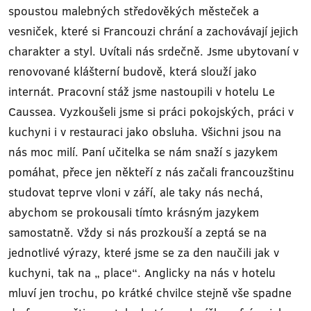
spoustou malebných středověkých městeček a
vesniček, které si Francouzi chrání a zachovávají jejich
charakter a styl. Uvítali nás srdečně. Jsme ubytovaní v
renovované klášterní budově, která slouží jako
internát. Pracovní stáž jsme nastoupili v hotelu Le
Caussea. Vyzkoušeli jsme si práci pokojských, práci v
kuchyni i v restauraci jako obsluha. Všichni jsou na
nás moc milí. Paní učitelka se nám snaží s jazykem
pomáhat, přece jen někteří z nás začali francouzštinu
studovat teprve vloni v září, ale taky nás nechá,
abychom se prokousali tímto krásným jazykem
samostatně. Vždy si nás prozkouší a zeptá se na
jednotlivé výrazy, které jsme se za den naučili jak v
kuchyni, tak na „ place“. Anglicky na nás v hotelu
mluví jen trochu, po krátké chvilce stejně vše spadne