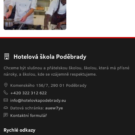
Hotelová škola Poděbrady
Chceme být slušnou a přátelskou školou, školou, která má přísné
nároky, a školou, kde se vzájemně respektujeme.
Komenského 156/7, 290 01 Poděbrady
+420 322 312 622
info@hotelovkapodebrady.eu
Datová schránka:
auew7ye
Kontaktní formulář
Rychlé odkazy