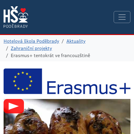
Hotelová škola Poděbrady
Aktuality
Zahraniční projekty
Erasmus+ tentokrát ve francouzštině