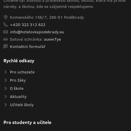
Chceme být slušnou a přátelskou školou, školou, která má přísné
nároky, a školou, kde se vzájemně respektujeme.
Komenského 156/7, 290 01 Poděbrady
+420 322 312 622
info@hotelovkapodebrady.eu
Datová schránka:
auew7ye
Kontaktní formulář
Rychlé odkazy
Pro uchazeče
Pro žáky
O škole
Aktuality
Učitelé školy
Pro studenty a učitele