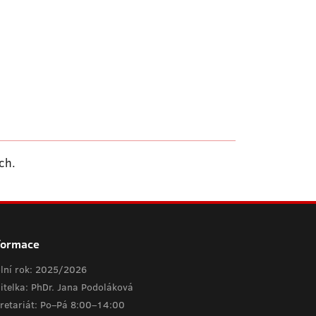
ch.
formace
lní rok: 2025/2026
itelka: PhDr. Jana Podoláková
retariát: Po–Pá 8:00–14:00