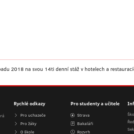
opadu 2018 na svou 14ti denní stáž v hotelech a restaurací
Rychlé odkazy
Pro studenty a učitele
In
Ško
Pro uchazeče
Strava
erá
Řed
Pro žáky
Bakaláři
Sek
O škole
Rozvrh