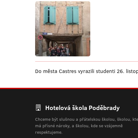
Do města Castres vyrazili studenti 26. list
Hotelová škola Poděbrady
Chceme být slušnou a přátelskou školou, školou, kt
má přísné nároky, a školou, kde se vzájemně
respektujeme.