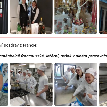
jí pozdrav z Francie:
aměnitelně francouzské, ležérní, avšak v plném pracovní