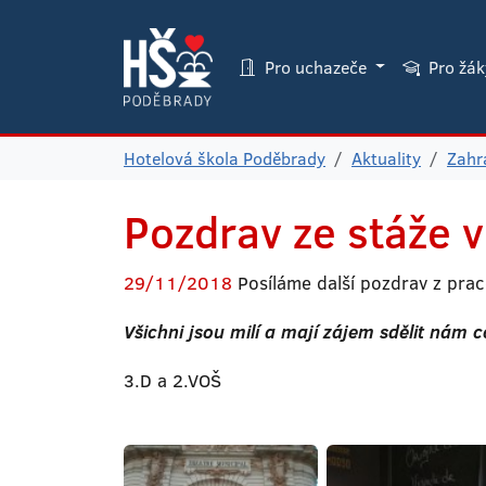
Pro uchazeče
Pro žá
Hotelová škola Poděbrady
Aktuality
Zahr
Pozdrav ze stáže v
29/11/2018
Posíláme další pozdrav z prac
Všichni jsou milí a mají zájem sdělit nám 
3.D a 2.VOŠ