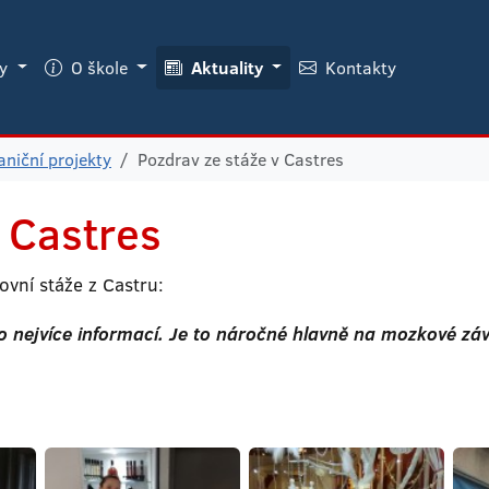
ky
O škole
Aktuality
Kontakty
aniční projekty
Pozdrav ze stáže v Castres
 Castres
ovní stáže z Castru:
co nejvíce informací. Je to náročné hlavně na mozkové závi