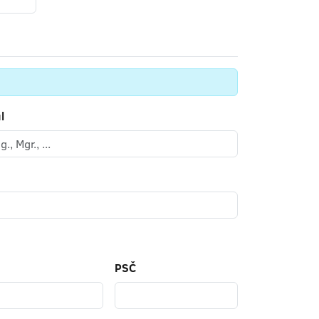
l
PSČ