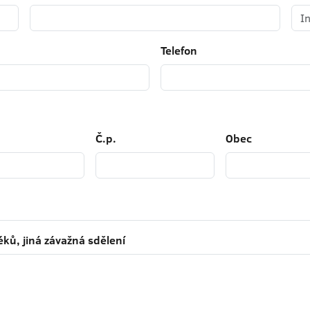
Telefon
Č.p.
Obec
ků, jiná závažná sdělení