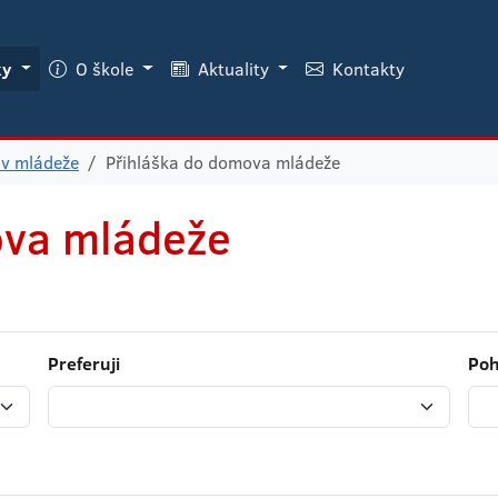
ky
O škole
Aktuality
Kontakty
v mládeže
Přihláška do domova mládeže
ova mládeže
Preferuji
Poh