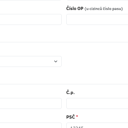
Číslo OP
(u cizinců číslo pasu)
Č.p.
PSČ
*