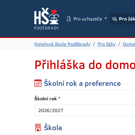
Pro uchazeče
Pro žá
Hotelová škola Poděbrady
Pro žáky
Domo
Přihláška do dom
Školní rok a preference
Školní rok
*
Škola