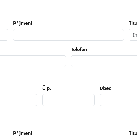
a
Příjmení
Titu
Telefon
Č.p.
Obec
Příjmení
Titu