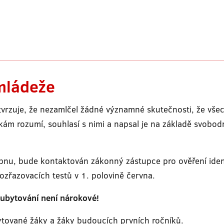
mládeže
tvrzuje, že nezamlčel žádné významné skutečnosti, že vše
 rozumí, souhlasí s nimi a napsal je na základě svobodné
dubnu, bude kontaktován zákonný zástupce pro ověření ide
zřazovacích testů v 1. polovině června.
a ubytování není nárokové!
bytované žáky a žáky budoucích prvních ročníků.