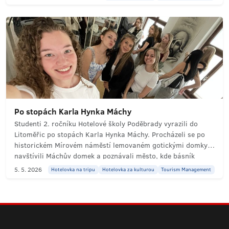
jehož díla oslovují i po 90 letech. „Nejkrásnější jsou
okamžiky."
Po stopách Karla Hynka Máchy
Studenti 2. ročníku Hotelové školy Poděbrady vyrazili do
Litoměřic po stopách Karla Hynka Máchy. Procházeli se po
historickém Mírovém náměstí lemovaném gotickými domky,
navštívili Máchův domek a poznávali město, kde básník
napsal svůj slavný Máj. Výlet plný poezie, historie a klidné
5. 5. 2026
Hotelovka na tripu
Hotelovka za kulturou
Tourism Management
atmosféry, kde se čas jako by zastavil.