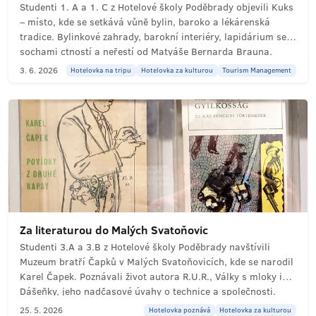
Studenti 1. A a 1. C z Hotelové školy Poděbrady objevili Kuks
– místo, kde se setkává vůně bylin, baroko a lékárenská
tradice. Bylinkové zahrady, barokní interiéry, lapidárium se
sochami ctností a neřestí od Matyáše Bernarda Brauna.
Literární exkurze do nejstarších dochovaných lékáren Evropy.
3. 6. 2026
Hotelovka na tripu
Hotelovka za kulturou
Tourism Management
Cestou plnou nových zážitků a poznatků.
Za literaturou do Malých Svatoňovic
Studenti 3.A a 3.B z Hotelové školy Poděbrady navštívili
Muzeum bratří Čapků v Malých Svatoňovicích, kde se narodil
Karel Čapek. Poznávali život autora R.U.R., Války s mloky i
Dášeňky, jeho nadčasové úvahy o technice a společnosti.
Literární exkurze plná objevů v rodném domě spisovatele,
25. 5. 2026
Hotelovka poznává
Hotelovka za kulturou