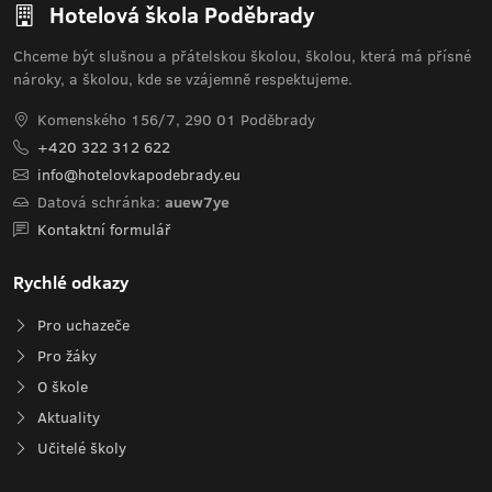
Hotelová škola Poděbrady
Chceme být slušnou a přátelskou školou, školou, která má přísné
nároky, a školou, kde se vzájemně respektujeme.
Komenského 156/7, 290 01 Poděbrady
+420 322 312 622
info@hotelovkapodebrady.eu
Datová schránka:
auew7ye
Kontaktní formulář
Rychlé odkazy
Pro uchazeče
Pro žáky
O škole
Aktuality
Učitelé školy