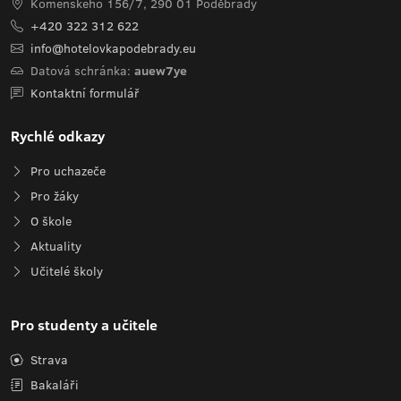
Komenského 156/7, 290 01 Poděbrady
+420 322 312 622
info@hotelovkapodebrady.eu
Datová schránka:
auew7ye
Kontaktní formulář
Rychlé odkazy
Pro uchazeče
Pro žáky
O škole
Aktuality
Učitelé školy
Pro studenty a učitele
Strava
Bakaláři