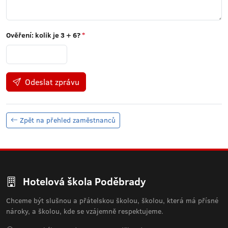
Ověření: kolik je
3 + 6
?
*
Odeslat zprávu
Zpět na přehled zaměstnanců
Hotelová škola Poděbrady
Chceme být slušnou a přátelskou školou, školou, která má přísné
nároky, a školou, kde se vzájemně respektujeme.