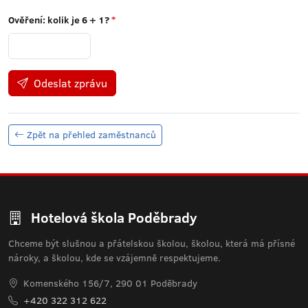
Ověření: kolik je
6 + 1
?
*
Odeslat zprávu
Zpět na přehled zaměstnanců
Hotelová škola Poděbrady
Chceme být slušnou a přátelskou školou, školou, která má přísné
nároky, a školou, kde se vzájemně respektujeme.
Komenského 156/7, 290 01 Poděbrady
+420 322 312 622