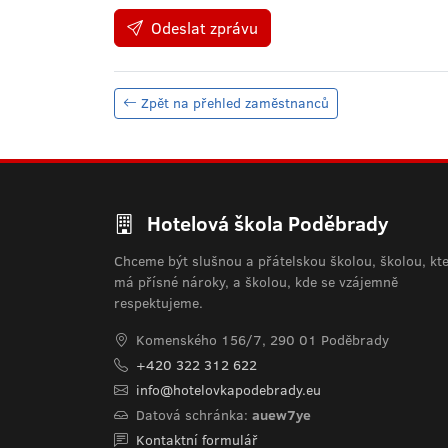
Odeslat zprávu
Zpět na přehled zaměstnanců
Hotelová škola Poděbrady
Chceme být slušnou a přátelskou školou, školou, kt
má přísné nároky, a školou, kde se vzájemně
respektujeme.
Komenského 156/7, 290 01 Poděbrady
+420 322 312 622
info@hotelovkapodebrady.eu
Datová schránka:
auew7ye
Kontaktní formulář