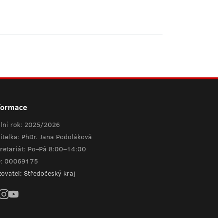
formace
lní rok: 2025/2026
itelka: PhDr. Jana Podoláková
retariát: Po–Pá 8:00–14:00
O: 00069175
zovatel: Středočeský kraj