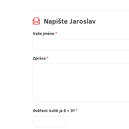
Napište Jaroslav
Vaše jméno
*
Zpráva
*
Ověření: kolik je
5 + 3
?
*