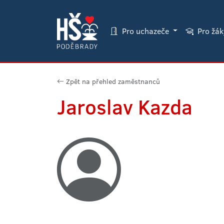
Pro uchazeče
Pro žá
Zpět na přehled zaměstnanců
Jaroslav Kazda