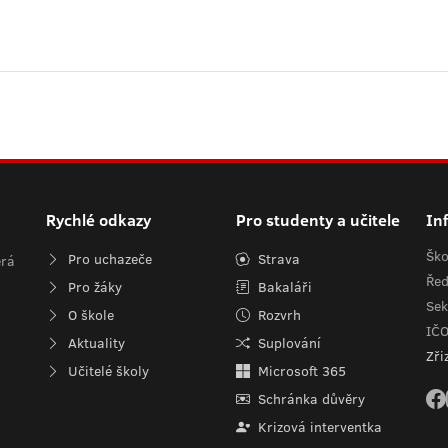
Rychlé odkazy
Pro studenty a učitele
In
Ško
Pro uchazeče
Strava
erá
Řed
Pro žáky
Bakaláři
Sek
O škole
Rozvrh
IČ
Aktuality
Suplování
Zři
Učitelé školy
Microsoft 365
Schránka důvěry
Krizová interventka