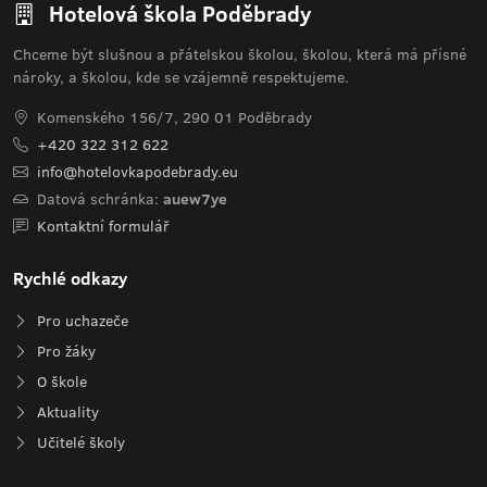
Hotelová škola Poděbrady
Chceme být slušnou a přátelskou školou, školou, která má přísné
nároky, a školou, kde se vzájemně respektujeme.
Komenského 156/7, 290 01 Poděbrady
+420 322 312 622
info@hotelovkapodebrady.eu
Datová schránka:
auew7ye
Kontaktní formulář
Rychlé odkazy
Pro uchazeče
Pro žáky
O škole
Aktuality
Učitelé školy