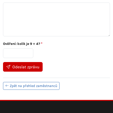
Ověření: kolik je
9 + 4
?
*
Odeslat zprávu
Zpět na přehled zaměstnanců