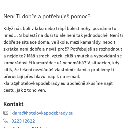
Není Ti dobře a potřebuješ pomoc?
Když nás bolí v krku nebo trápí bolest nohy, poznáme to
hned… S bolestí na duši to ale není tak jednoduché. Není ti
dobře ze situace doma, ve škole, mezi kamarády, nebo ti
zkrátka není dobře a nevíš proč? Potřebuješ se rozhodnout
a nejde to? Máš strach, vztek, cítíš smutek a vypovídání se
kamarádovi či kamarádce už nepomáhá? V situacích, kdy
cítíš, že řešení nezvládáš vlastními silami a problémy ti
přerůstají přes hlavu, napiš na e-mail:
klara@hotelovkapodebrady.eu Společně zkusíme najít
cestu, jak z toho ven.
Kontakt
klara@hotelovkapodebrady.eu
322312622