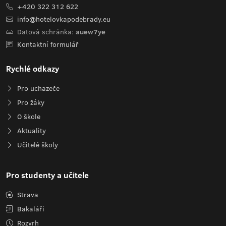
+420 322 312 622
info@hotelovkapodebrady.eu
Datová schránka:
auew7ye
Kontaktní formulář
Rychlé odkazy
Pro uchazeče
Pro žáky
O škole
Aktuality
Učitelé školy
Pro studenty a učitele
Strava
Bakaláři
Rozvrh