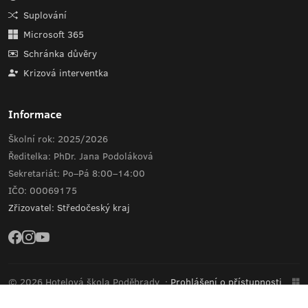
Suplování
Microsoft 365
Schránka důvěry
Krizová interventka
Informace
Školní rok: 2025/2026
Ředitelka: PhDr. Jana Podoláková
Sekretariát: Po–Pá 8:00–14:00
IČO: 00069175
Zřizovatel: Středočeský kraj
© 2026 Hotelová škola Poděbrady
·
Prohlášení o přístupnosti