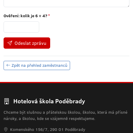
Ověření: kolik je
6 + 4
?
*
Odeslat zprávu
Zpět na přehled zaměstnanců
Hotelová škola Poděbrady
Chceme být slušnou a přátelskou školou, školou, která má přísné
nároky, a školou, kde se vzájemně respektujeme.
Komenského 156/7, 290 01 Poděbrady