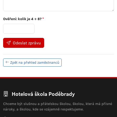
Ověření: kolik je
4 + 8
?
*
Odeslat zprávu
Zpět na přehled zaměstnanců
Hotelová škola Poděbrady
Chceme být slušnou a přátelskou školou, školou, která má přísné
nároky, a školou, kde se vzájemně respektujeme.