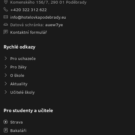
Komenského 156/7, 290 01 Poděbrady
+420 322 312 622
info@hotelovkapodebrady.eu
Datová schránka:
auew7ye
Kontaktní formulář
Rychlé odkazy
Pro uchazeče
Pro žáky
O škole
Aktuality
Učitelé školy
Pro studenty a učitele
Strava
Bakaláři