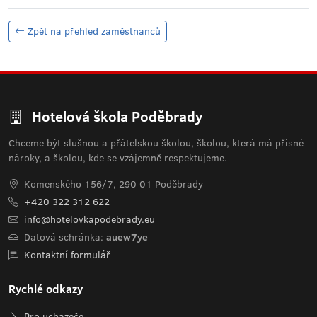
Zpět na přehled zaměstnanců
Hotelová škola Poděbrady
Chceme být slušnou a přátelskou školou, školou, která má přísné
nároky, a školou, kde se vzájemně respektujeme.
Komenského 156/7, 290 01 Poděbrady
+420 322 312 622
info@hotelovkapodebrady.eu
Datová schránka:
auew7ye
Kontaktní formulář
Rychlé odkazy
Pro uchazeče