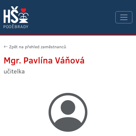
Zpět na přehled zaměstnanců
Mgr. Pavlína Váňová
učitelka