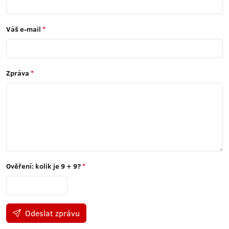
Váš e-mail
*
Zpráva
*
Ověření: kolik je
9 + 9
?
*
Odeslat zprávu