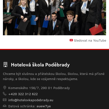
Sledovat na YouTube
Hotelová škola Poděbrady
Chceme být slušnou a přátelskou školou, školou, která má přísné
nároky, a školou, kde se vzájemně respektujeme.
Komenského 156/7, 290 01 Poděbrady
+420 322 312 622
info@hotelovkapodebrady.eu
Datová schránka:
auew7ye