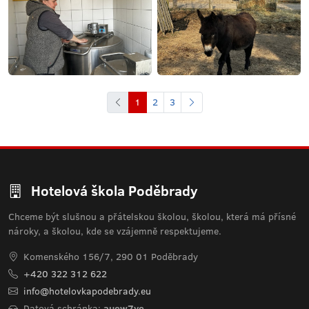
1
2
3
Hotelová škola Poděbrady
Chceme být slušnou a přátelskou školou, školou, která má přísné
nároky, a školou, kde se vzájemně respektujeme.
Komenského 156/7, 290 01 Poděbrady
+420 322 312 622
info@hotelovkapodebrady.eu
Datová schránka:
auew7ye