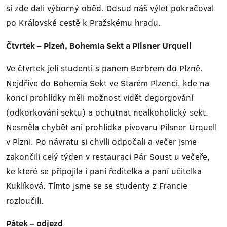
si zde dali výborný oběd. Odsud náš výlet pokračoval
po Královské cestě k Pražskému hradu.
Čtvrtek – Plzeň, Bohemia Sekt a Pilsner Urquell
Ve čtvrtek jeli studenti s panem Berbrem do Plzně.
Nejdříve do Bohemia Sekt ve Starém Plzenci, kde na
konci prohlídky měli možnost vidět degorgování
(odkorkování sektu) a ochutnat nealkoholický sekt.
Nesměla chybět ani prohlídka pivovaru Pilsner Urquell
v Plzni. Po návratu si chvíli odpočali a večer jsme
zakončili celý týden v restauraci Pár Soust u večeře,
ke které se připojila i paní ředitelka a paní učitelka
Kuklíková. Tímto jsme se se studenty z Francie
rozloučili.
Pátek – odjezd