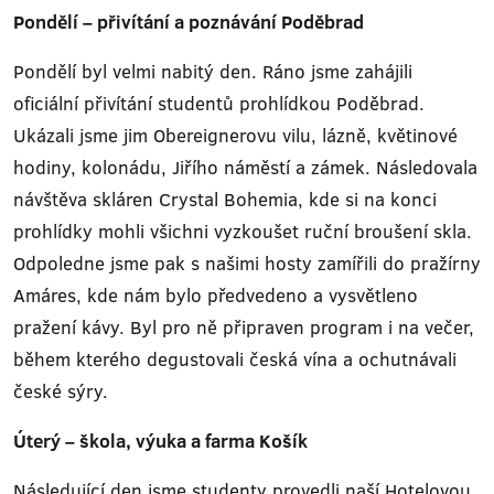
Pondělí – přivítání a poznávání Poděbrad
Pondělí byl velmi nabitý den. Ráno jsme zahájili
oficiální přivítání studentů prohlídkou Poděbrad.
Ukázali jsme jim Obereignerovu vilu, lázně, květinové
hodiny, kolonádu, Jiřího náměstí a zámek. Následovala
návštěva skláren Crystal Bohemia, kde si na konci
prohlídky mohli všichni vyzkoušet ruční broušení skla.
Odpoledne jsme pak s našimi hosty zamířili do pražírny
Amáres, kde nám bylo předvedeno a vysvětleno
pražení kávy. Byl pro ně připraven program i na večer,
během kterého degustovali česká vína a ochutnávali
české sýry.
Úterý – škola, výuka a farma Košík
Následující den jsme studenty provedli naší Hotelovou