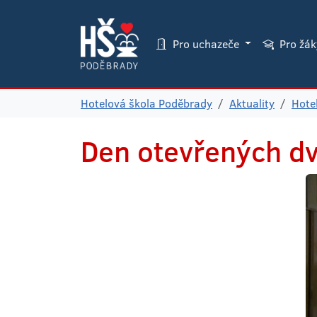
Pro uchazeče
Pro žá
Hotelová škola Poděbrady
Aktuality
Hote
Den otevřených d