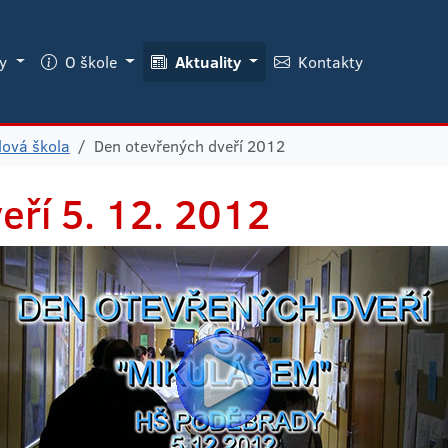
ky
O škole
Aktuality
Kontakty
lová škola
Den otevřených dveří 2012
veří
5. 12. 2012