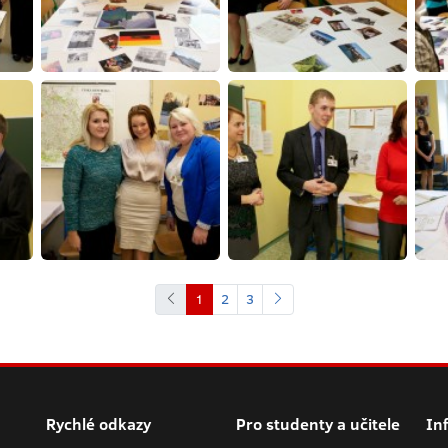
1
2
3
Rychlé odkazy
Pro studenty a učitele
In