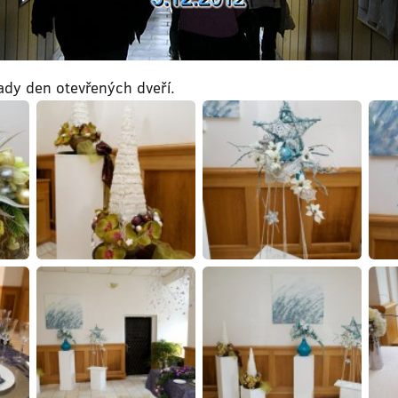
ady den otevřených dveří.