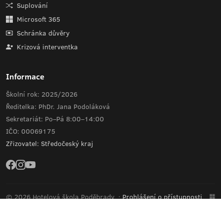
Suplování
Microsoft 365
Schránka důvěry
Krizová interventka
Informace
Školní rok: 2025/2026
Ředitelka: PhDr. Jana Podoláková
Sekretariát: Po–Pá 8:00–14:00
IČO: 00069175
Zřizovatel: Středočeský kraj
© 2026 Hotelová škola Poděbrady
·
Prohlášení o přístupnosti