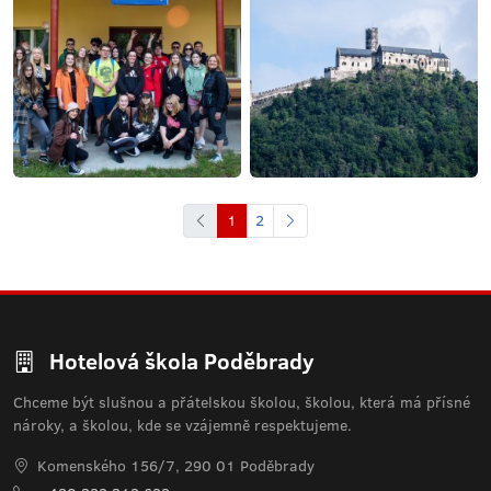
1
2
Hotelová škola Poděbrady
Chceme být slušnou a přátelskou školou, školou, která má přísné
nároky, a školou, kde se vzájemně respektujeme.
Komenského 156/7, 290 01 Poděbrady