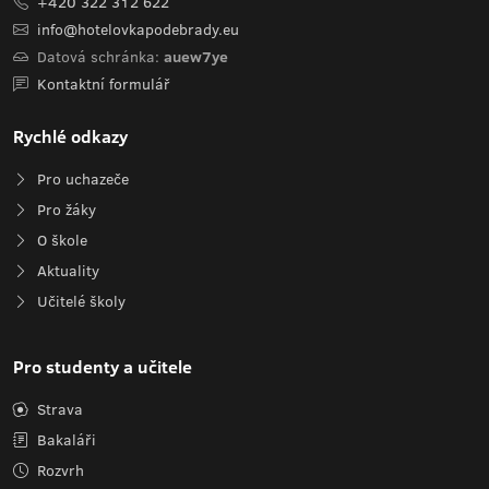
+420 322 312 622
info@hotelovkapodebrady.eu
Datová schránka:
auew7ye
Kontaktní formulář
Rychlé odkazy
Pro uchazeče
Pro žáky
O škole
Aktuality
Učitelé školy
Pro studenty a učitele
Strava
Bakaláři
Rozvrh