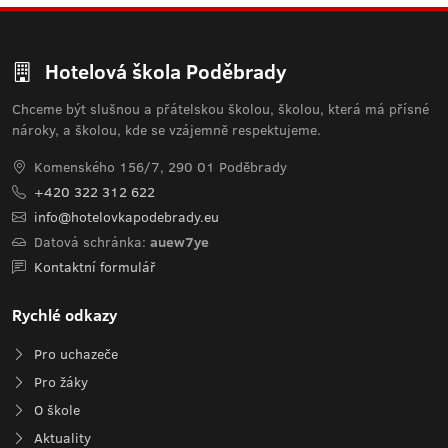
Hotelová škola Poděbrady
Chceme být slušnou a přátelskou školou, školou, která má přísné
nároky, a školou, kde se vzájemně respektujeme.
Komenského 156/7, 290 01 Poděbrady
+420 322 312 622
info@hotelovkapodebrady.eu
Datová schránka:
auew7ye
Kontaktní formulář
Rychlé odkazy
Pro uchazeče
Pro žáky
O škole
Aktuality