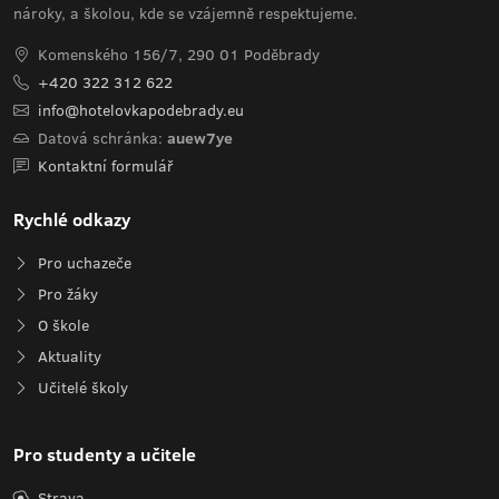
nároky, a školou, kde se vzájemně respektujeme.
Komenského 156/7, 290 01 Poděbrady
+420 322 312 622
info@hotelovkapodebrady.eu
Datová schránka:
auew7ye
Kontaktní formulář
Rychlé odkazy
Pro uchazeče
Pro žáky
O škole
Aktuality
Učitelé školy
Pro studenty a učitele
Strava