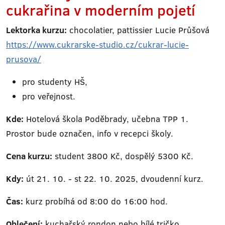
cukrařina v moderním pojetí
Lektorka kurzu:
chocolatier, pattissier Lucie Průšová
https://www.cukrarske-studio.cz/cukrar-lucie-
prusova/
pro studenty HŠ,
pro veřejnost.
Kde:
Hotelová škola Poděbrady, učebna TPP 1.
Prostor bude označen, info v recepci školy.
Cena kurzu:
student 3800 Kč, dospělý 5300 Kč.
Kdy:
út 21. 10. - st 22. 10. 2025, dvoudenní kurz.
Čas:
kurz probíhá od 8:00 do 16:00 hod.
Oblečení:
kuchařský rondon nebo bílé tričko,