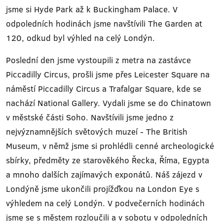
jsme si Hyde Park až k Buckingham Palace. V
odpoledních hodinách jsme navštívili The Garden at
120, odkud byl výhled na celý Londýn.
Poslední den jsme vystoupili z metra na zastávce
Piccadilly Circus, prošli jsme přes Leicester Square na
náměstí Piccadilly Circus a Trafalgar Square, kde se
nachází National Gallery. Vydali jsme se do Chinatown
v městské části Soho. Navštívili jsme jedno z
nejvýznamnějších světových muzeí - The British
Museum, v němž jsme si prohlédli cenné archeologické
sbírky, předměty ze starověkého Řecka, Říma, Egypta
a mnoho dalších zajímavých exponátů. Náš zájezd v
Londýně jsme ukončili projížďkou na London Eye s
výhledem na celý Londýn. V podvečerních hodinách
jsme se s městem rozloučili a v sobotu v odpoledních