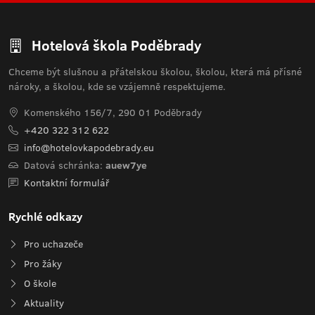
Hotelová škola Poděbrady
Chceme být slušnou a přátelskou školou, školou, která má přísné
nároky, a školou, kde se vzájemně respektujeme.
Komenského 156/7, 290 01 Poděbrady
+420 322 312 622
info@hotelovkapodebrady.eu
Datová schránka:
auew7ye
Kontaktní formulář
Rychlé odkazy
Pro uchazeče
Pro žáky
O škole
Aktuality