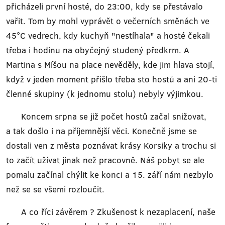
přicházeli první hosté, do 23:00, kdy se přestávalo
vařit. Tom by mohl vyprávět o večerních směnách ve
45°C vedrech, kdy kuchyň "nestíhala" a hosté čekali
třeba i hodinu na obyčejný studený předkrm. A
Martina s Míšou na place nevěděly, kde jim hlava stojí,
když v jeden moment přišlo třeba sto hostů a ani 20-ti
členné skupiny (k jednomu stolu) nebyly výjimkou.
Koncem srpna se již počet hostů začal snižovat,
a tak došlo i na příjemnější věci. Konečně jsme se
dostali ven z města poznávat krásy Korsiky a trochu si
to začít užívat jinak než pracovně. Náš pobyt se ale
pomalu začínal chýlit ke konci a 15. září nám nezbylo
než se se všemi rozloučit.
A co říci závěrem ? Zkušenost k nezaplacení, naše