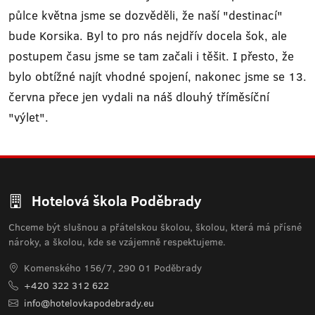
půlce května jsme se dozvěděli, že naší "destinací"
bude Korsika. Byl to pro nás nejdřív docela šok, ale
postupem času jsme se tam začali i těšit. I přesto, že
bylo obtížné najít vhodné spojení, nakonec jsme se 13.
června přece jen vydali na náš dlouhý tříměsíční
"výlet".
Hotelová škola Poděbrady
Chceme být slušnou a přátelskou školou, školou, která má přísné
nároky, a školou, kde se vzájemně respektujeme.
Komenského 156/7, 290 01 Poděbrady
+420 322 312 622
info@hotelovkapodebrady.eu