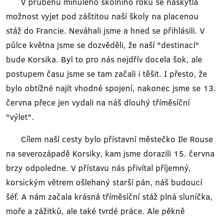
V průběhu minulého školního roku se naskytla
možnost vyjet pod záštitou naší školy na placenou
stáž do Francie. Neváhali jsme a hned se přihlásili. V
půlce května jsme se dozvěděli, že naší "destinací"
bude Korsika. Byl to pro nás nejdřív docela šok, ale
postupem času jsme se tam začali i těšit. I přesto, že
bylo obtížné najít vhodné spojení, nakonec jsme se 13.
června přece jen vydali na náš dlouhý tříměsíční
"výlet".
Cílem naší cesty bylo přístavní městečko Ile Rouse
na severozápadě Korsiky, kam jsme dorazili 15. června
brzy odpoledne. V přístavu nás přivítal příjemný,
korsickým větrem ošlehaný starší pán, náš budoucí
šéf. A nám začala krásná tříměsíční stáž plná sluníčka,
moře a zážitků, ale také tvrdé práce. Ale pěkně