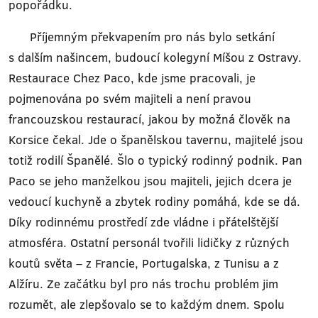
popořádku.
Příjemným překvapením pro nás bylo setkání
s dalším našincem, budoucí kolegyní Míšou z Ostravy.
Restaurace Chez Paco, kde jsme pracovali, je
pojmenována po svém majiteli a není pravou
francouzskou restaurací, jakou by možná člověk na
Korsice čekal. Jde o španělskou tavernu, majitelé jsou
totiž rodilí Španělé. Šlo o typický rodinný podnik. Pan
Paco se jeho manželkou jsou majiteli, jejich dcera je
vedoucí kuchyně a zbytek rodiny pomáhá, kde se dá.
Díky rodinnému prostředí zde vládne i přátelštější
atmosféra. Ostatní personál tvořili lidičky z různých
koutů světa – z Francie, Portugalska, z Tunisu a z
Alžíru. Ze začátku byl pro nás trochu problém jim
rozumět, ale zlepšovalo se to každým dnem. Spolu