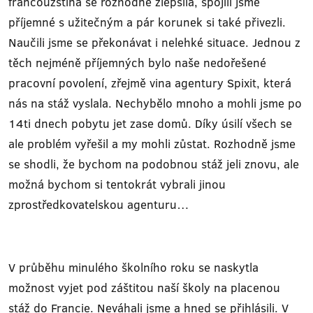
francouzština se rozhodně zlepšila, spojili jsme
příjemné s užitečným a pár korunek si také přivezli.
Naučili jsme se překonávat i nelehké situace. Jednou z
těch nejméně příjemných bylo naše nedořešené
pracovní povolení, zřejmě vina agentury Spixit, která
nás na stáž vyslala. Nechybělo mnoho a mohli jsme po
14ti dnech pobytu jet zase domů. Díky úsilí všech se
ale problém vyřešil a my mohli zůstat. Rozhodně jsme
se shodli, že bychom na podobnou stáž jeli znovu, ale
možná bychom si tentokrát vybrali jinou
zprostředkovatelskou agenturu…
V průběhu minulého školního roku se naskytla
možnost vyjet pod záštitou naší školy na placenou
stáž do Francie. Neváhali jsme a hned se přihlásili. V