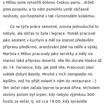
s Míšou jsme vytvořili dobrou českou partu , drželi
jsme pospolu, a to nám pomohlo ustát občasné
neshody, pochopitelné v tak různorodém kolektivu.
Co se týče práce samotné, zrovna jednoduché to
nebylo, ale občas to byla i legrace. Tomáš pracoval
jako asistent v kuchyni a měl na starost především
přípravu předkrmů, aranžování jídel na talíře a výdej.
Martina s Míšou pracovaly jako servírky a měly na
starost také přípravu dezertů. Vše šlo docela hladce až
do 14. července, kdy, jak jistě víte, Francouzi slaví
svátek dobytí Bastily. Mnohé z nich nenapadlo nic
lepšího, než ho přijít oslavit k nám do restaurace :-)
Ten večer nám začala teprve ta pravá dřina. Vrcholem
sezóny potom byl srpen, kdy nebylo výjimkou 300
hostů za večer, tj. od cca 19:00, kdy zpravidla