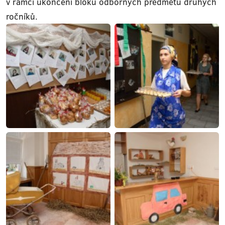
v rámci ukončení bloku odborných předmětů druhých
ročníků.