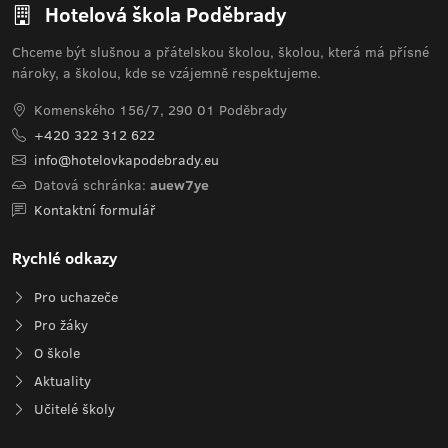
Hotelová škola Poděbrady
Chceme být slušnou a přátelskou školou, školou, která má přísné
nároky, a školou, kde se vzájemně respektujeme.
Komenského 156/7, 290 01 Poděbrady
+420 322 312 622
info@hotelovkapodebrady.eu
Datová schránka:
auew7ye
Kontaktní formulář
Rychlé odkazy
Pro uchazeče
Pro žáky
O škole
Aktuality
Učitelé školy