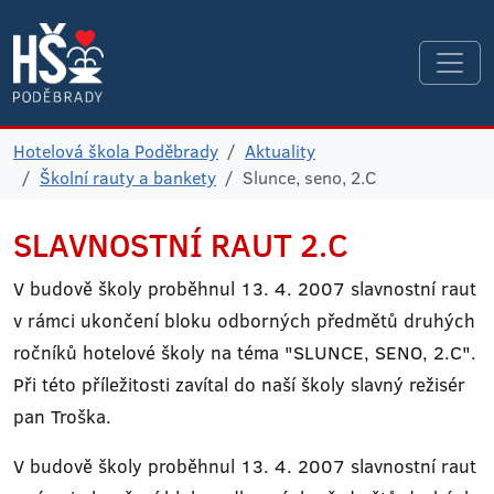
Hotelová škola Poděbrady
Aktuality
Školní rauty a bankety
Slunce, seno, 2.C
SLAVNOSTNÍ RAUT 2.C
V budově školy proběhnul 13. 4. 2007 slavnostní raut
v rámci ukončení bloku odborných předmětů druhých
ročníků hotelové školy na téma "SLUNCE, SENO, 2.C".
Při této příležitosti zavítal do naší školy slavný režisér
pan Troška.
V budově školy proběhnul 13. 4. 2007 slavnostní raut