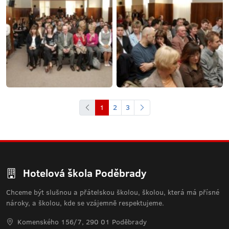
1
2
3
Hotelová škola Poděbrady
Chceme být slušnou a přátelskou školou, školou, která má přísné
nároky, a školou, kde se vzájemně respektujeme.
Komenského 156/7, 290 01 Poděbrady