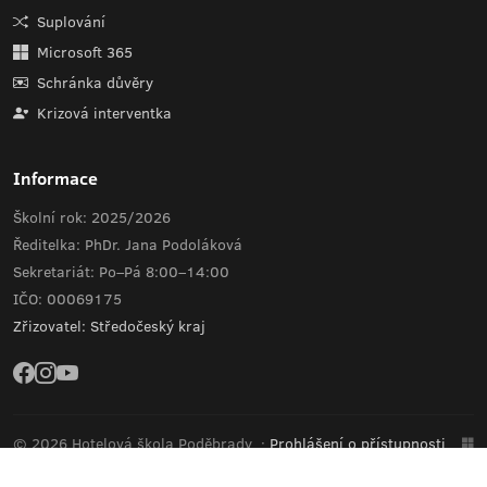
Suplování
Microsoft 365
Schránka důvěry
Krizová interventka
Informace
Školní rok: 2025/2026
Ředitelka: PhDr. Jana Podoláková
Sekretariát: Po–Pá 8:00–14:00
IČO: 00069175
Zřizovatel: Středočeský kraj
© 2026 Hotelová škola Poděbrady
·
Prohlášení o přístupnosti