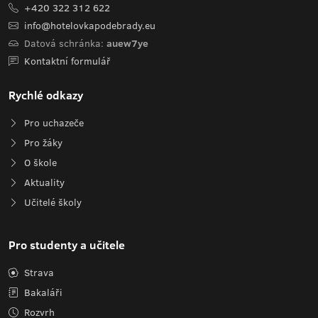
+420 322 312 622
info@hotelovkapodebrady.eu
Datová schránka:
auew7ye
Kontaktní formulář
Rychlé odkazy
Pro uchazeče
Pro žáky
O škole
Aktuality
Učitelé školy
Pro studenty a učitele
Strava
Bakaláři
Rozvrh