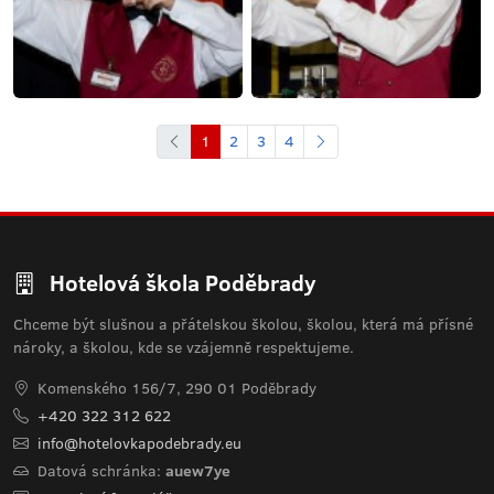
1
2
3
4
Hotelová škola Poděbrady
Chceme být slušnou a přátelskou školou, školou, která má přísné
nároky, a školou, kde se vzájemně respektujeme.
Komenského 156/7, 290 01 Poděbrady
+420 322 312 622
info@hotelovkapodebrady.eu
Datová schránka:
auew7ye