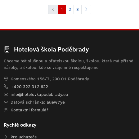
1
2
3
Hotelová škola Poděbrady
Chceme být slušnou a přátelskou školou, školou, která má přísné
nároky, a školou, kde se vzájemně respektujeme.
Komenského 156/7, 290 01 Poděbrady
+420 322 312 622
info@hotelovkapodebrady.eu
Datová schránka:
auew7ye
Kontaktní formulář
Rychlé odkazy
Pro uchazeče