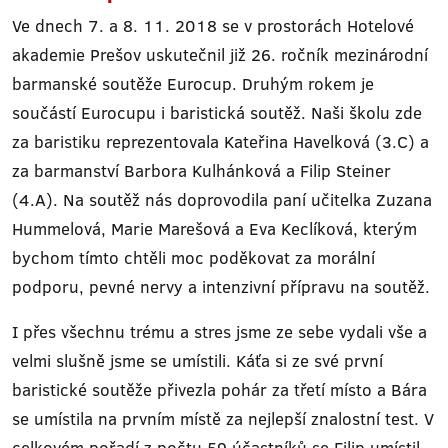
Ve dnech 7. a 8. 11. 2018 se v prostorách Hotelové
akademie Prešov uskutečnil již 26. ročník mezinárodní
barmanské soutěže Eurocup. Druhým rokem je
součástí Eurocupu i baristická soutěž. Naši školu zde
za baristiku reprezentovala Kateřina Havelková (3.C) a
za barmanství Barbora Kulhánková a Filip Steiner
(4.A). Na soutěž nás doprovodila paní učitelka Zuzana
Hummelová, Marie Marešová a Eva Keclíková, kterým
bychom tímto chtěli moc poděkovat za morální
podporu, pevné nervy a intenzivní přípravu na soutěž.
I přes všechnu trému a stres jsme ze sebe vydali vše a
velmi slušně jsme se umístili. Káťa si ze své první
baristické soutěže přivezla pohár za třetí místo a Bára
se umístila na prvním místě za nejlepší znalostní test. V
celkovém pořadí z počtu 59 účastníků se Filip umístil