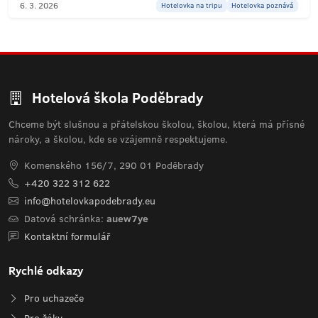
6. 3. 2026
Hotelovka na tripu
Hotelovka poznává
Hotelová škola Poděbrady
Chceme být slušnou a přátelskou školou, školou, která má přísné
nároky, a školou, kde se vzájemně respektujeme.
Komenského 156/7, 290 01 Poděbrady
+420 322 312 622
info@hotelovkapodebrady.eu
Datová schránka:
auew7ye
Kontaktní formulář
Rychlé odkazy
Pro uchazeče