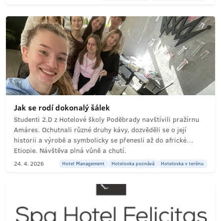
jehož díla oslovují i po 90 letech. „Nejkrásnější jsou
okamžiky."
Jak se rodí dokonalý šálek
Studenti 2.D z Hotelové školy Poděbrady navštívili pražírnu
Amáres. Ochutnali různé druhy kávy, dozvěděli se o její
historii a výrobě a symbolicky se přenesli až do africké
Etiopie. Návštěva plná vůně a chutí.
24. 4. 2026
Hotel Management
Hotelovka poznává
Hotelovka v terénu