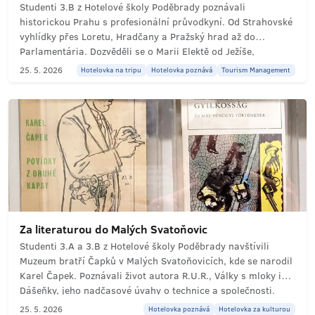
Studenti 3.B z Hotelové školy Poděbrady poznávali
historickou Prahu s profesionální průvodkyní. Od Strahovské
vyhlídky přes Loretu, Hradčany a Pražský hrad až do
Parlamentária. Dozvěděli se o Marii Elektě od Ježíše,
sledovali výměnu stráží a z galerie hostů i jednání poslanců.
25. 5. 2026
Hotelovka na tripu
Hotelovka poznává
Tourism Management
Spojení historie s moderním fungováním státu v jedné
inspirativní exkurzi.
Za literaturou do Malých Svatoňovic
Studenti 3.A a 3.B z Hotelové školy Poděbrady navštívili
Muzeum bratří Čapků v Malých Svatoňovicích, kde se narodil
Karel Čapek. Poznávali život autora R.U.R., Války s mloky i
Dášeňky, jeho nadčasové úvahy o technice a společnosti.
Literární exkurze plná objevů v rodném domě spisovatele,
25. 5. 2026
Hotelovka poznává
Hotelovka za kulturou