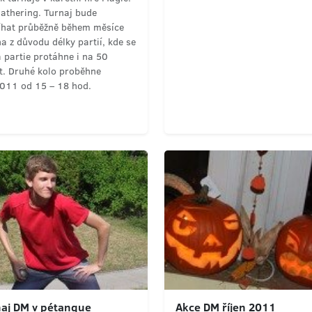
Gathering. Turnaj bude
íhat průběžně během měsíce
a z důvodu délky partií, kde se
 partie protáhne i na 50
t. Druhé kolo proběhne
2011 od 15 – 18 hod.
aj DM v pétanque
Akce DM říjen 2011