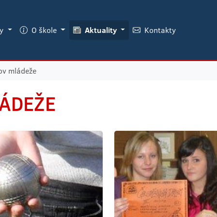
ky
O škole
Aktuality
Kontakty
v mládeže
ÁDEŽE