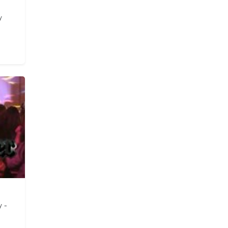
y
y -