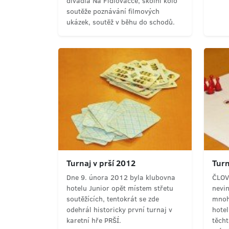
divadla Na Fidlovačce, školní kolo
soutěže poznávání filmových
ukázek, soutěž v běhu do schodů.
Turnaj v prší 2012
Turn
Dne 9. února 2012 byla klubovna
ČLOV
hotelu Junior opět místem střetu
nevin
soutěžících, tentokrát se zde
mnoh
odehrál historicky první turnaj v
hotel
karetní hře PRŠÍ.
těcht