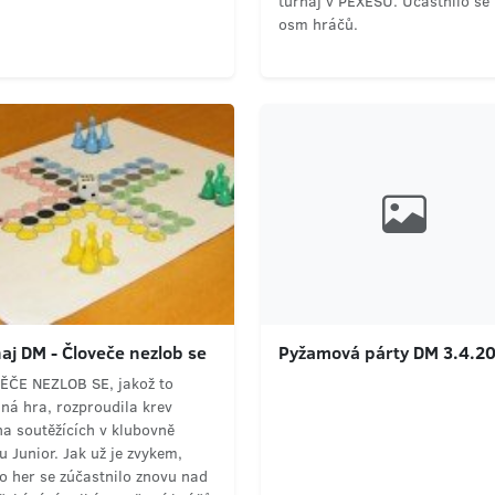
turnaj v PEXESU. Účastnilo se
osm hráčů.
aj DM - Človeče nezlob se
Pyžamová párty DM 3.4.2
ĚČE NEZLOB SE, jakož to
ná hra, rozproudila krev
a soutěžících v klubovně
u Junior. Jak už je zvykem,
o her se zúčastnilo znovu nad