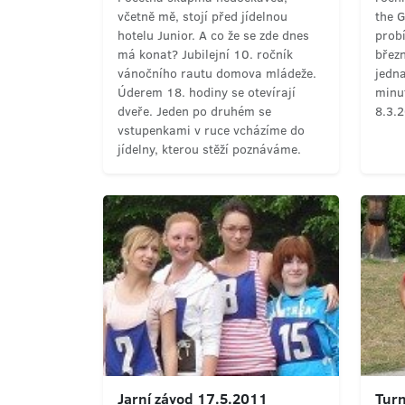
včetně mě, stojí před jídelnou
the 
hotelu Junior. A co že se zde dnes
prob
má konat? Jubilejní 10. ročník
březn
vánočního rautu domova mládeže.
jedna
Úderem 18. hodiny se otevírají
minu
dveře. Jeden po druhém se
8.3.
vstupenkami v ruce vcházíme do
jídelny, kterou stěží poznáváme.
Jarní závod 17.5.2011
Turn