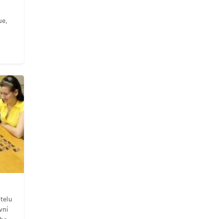
ue,
telu
vní