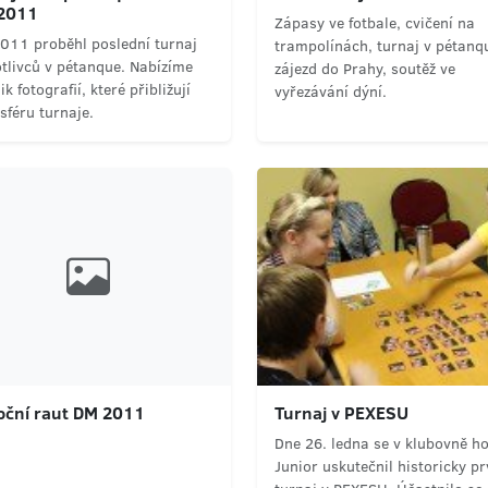
.2011
Zápasy ve fotbale, cvičení na
2011 proběhl poslední turnaj
trampolínách, turnaj v pétanq
tlivců v pétanque. Nabízíme
zájezd do Prahy, soutěž ve
ik fotografií, které přibližují
vyřezávání dýní.
sféru turnaje.
oční raut DM 2011
Turnaj v PEXESU
Dne 26. ledna se v klubovně ho
Junior uskutečnil historicky pr