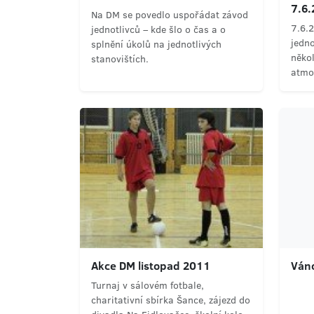
7.6
Na DM se povedlo uspořádat závod
7.6.
jednotlivců – kde šlo o čas a o
jedno
splnění úkolů na jednotlivých
někol
stanovištích.
atmo
Akce DM listopad 2011
Ván
Turnaj v sálovém fotbale,
charitativní sbírka Šance, zájezd do