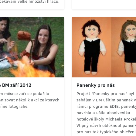
čekávání velké množství hráčů.
 DM září 2012
Panenky pro nás
m měsíce září se podařilo
Projekt "Panenky pro nás" byl
nizovat několik akcí ze kterých
zahájen v DM ušitím panenek v
íme fotografie.
rámci programu EDIE, panenk
navrhla a ušila absolventka
hotelové školy Michaela Proke
Vtipný návrh obléknout panen
pro nás tak typického oblečení