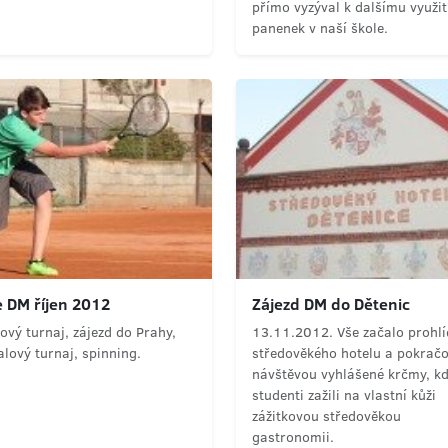
přímo vyzýval k dalšímu využit
panenek v naší škole.
 DM říjen 2012
Zájezd DM do Dětenic
ový turnaj, zájezd do Prahy,
13.11.2012. Vše začalo prohl
alový turnaj, spinning.
středověkého hotelu a pokrač
návštěvou vyhlášené krčmy, k
studenti zažili na vlastní kůži
zážitkovou středověkou
gastronomii.