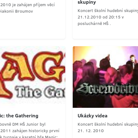
skupiny
2010 je zahájen příjem věcí
Koncert školní hudební skupin
Diakonii Broumov
21.12.2010 od 20:15 v
posluchárně HŠ .
c: the Gathering
Ukázky videa
ubovně DM HŠ Junior byl
Koncert školní hudební skupin
.2011 zahájen historicky první
21. 12. 2010
k turnaje v karetní hře Magic: