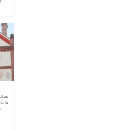
í
ídkou
ovalo
de