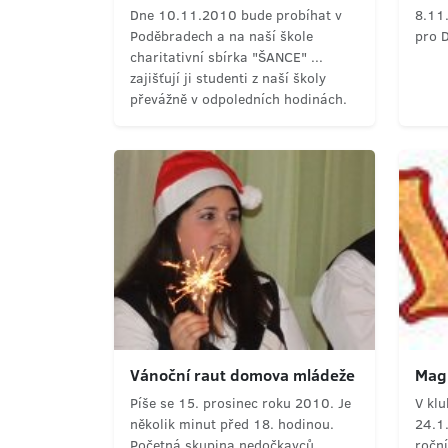
Dne 10.11.2010 bude probíhat v
8.11.
Poděbradech a na naší škole
pro 
charitativní sbírka "ŠANCE" ...
zajišťují ji studenti z naší školy
převážně v odpoledních hodinách.
Vánoční raut domova mládeže
Magi
Píše se 15. prosinec roku 2010. Je
V kl
několik minut před 18. hodinou.
24.1
Početná skupina nedočkavců,
roční