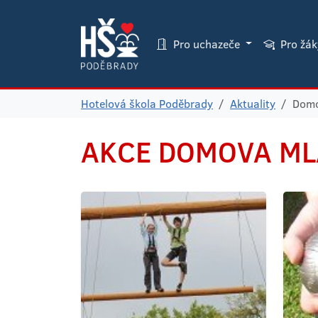
Pro uchazeče
Pro žá
Hotelová škola Poděbrady
Aktuality
Domo
AKCE
DOMOVA ML