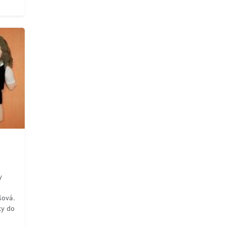
y
šová.
ky do