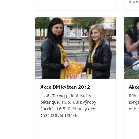
mé o
Akce DM květen 2012
Akce
14.5. Turnaj jednotlivců v
Běhe
pétanque, 15.5. Kurz výroby
zorga
šperků, 16.5. Květinový den –
nabíz
charitativní sbírka