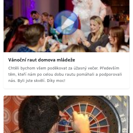
Vánoční raut domova mládeže
Chtěli bychom všem poděkovat za úžasný večer. Především
těm, kteří nám po celou dobu rautu pomáhali a podporovali
nás. Byli jste skvělí. Díky moc!