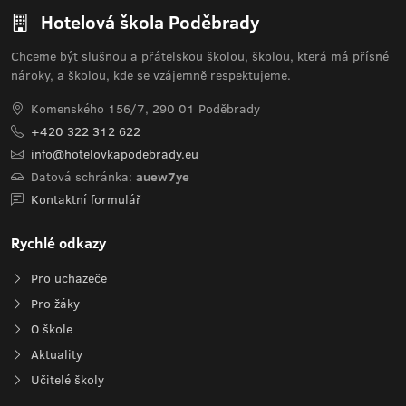
Hotelová škola Poděbrady
Chceme být slušnou a přátelskou školou, školou, která má přísné
nároky, a školou, kde se vzájemně respektujeme.
Komenského 156/7, 290 01 Poděbrady
+420 322 312 622
info@hotelovkapodebrady.eu
Datová schránka:
auew7ye
Kontaktní formulář
Rychlé odkazy
Pro uchazeče
Pro žáky
O škole
Aktuality
Učitelé školy