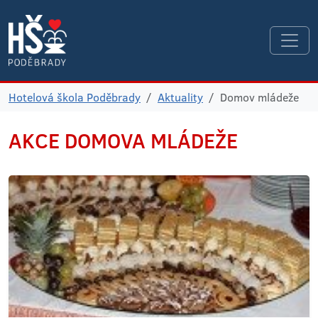
Hotelová škola Poděbrady
Aktuality
Domov mládeže
AKCE
DOMOVA MLÁDEŽE