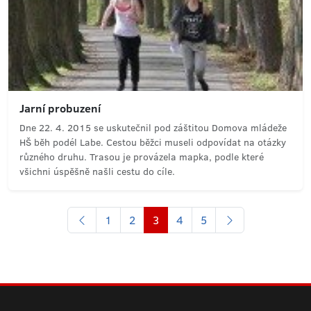
Jarní probuzení
Dne 22. 4. 2015 se uskutečnil pod záštitou Domova mládeže
HŠ běh podél Labe. Cestou běžci museli odpovídat na otázky
různého druhu. Trasou je provázela mapka, podle které
všichni úspěšně našli cestu do cíle.
1
2
3
4
5