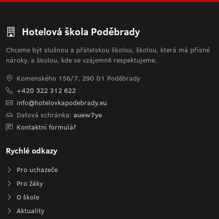
Hotelová škola Poděbrady
Chceme být slušnou a přátelskou školou, školou, která má přísné
nároky, a školou, kde se vzájemně respektujeme.
Komenského 156/7, 290 01 Poděbrady
+420 322 312 622
info@hotelovkapodebrady.eu
Datová schránka:
auew7ye
Kontaktní formulář
Rychlé odkazy
Pro uchazeče
Pro žáky
O škole
Aktuality