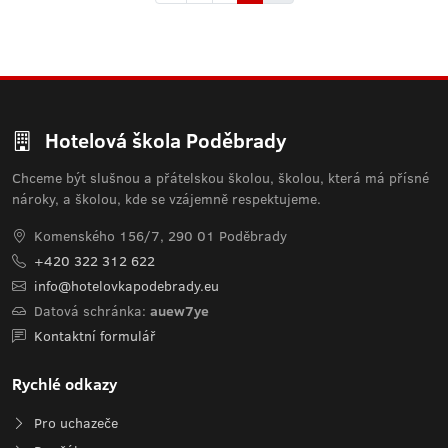
Hotelová škola Poděbrady
Chceme být slušnou a přátelskou školou, školou, která má přísné
nároky, a školou, kde se vzájemně respektujeme.
Komenského 156/7, 290 01 Poděbrady
+420 322 312 622
info@hotelovkapodebrady.eu
Datová schránka:
auew7ye
Kontaktní formulář
Rychlé odkazy
Pro uchazeče