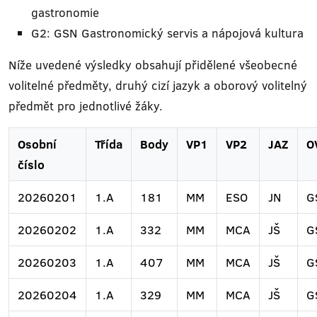
gastronomie
G2: GSN Gastronomický servis a nápojová kultura
Níže uvedené výsledky obsahují přidělené všeobecné
volitelné předměty, druhý cizí jazyk a oborový volitelný
předmět pro jednotlivé žáky.
Osobní
Třída
Body
VP1
VP2
JAZ
O
číslo
20260201
1.A
181
MM
ESO
JN
G
20260202
1.A
332
MM
MCA
JŠ
G
20260203
1.A
407
MM
MCA
JŠ
G
20260204
1.A
329
MM
MCA
JŠ
G