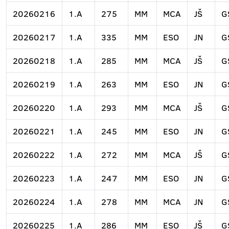
20260216
1.A
275
MM
MCA
JŠ
G
20260217
1.A
335
MM
ESO
JN
G
20260218
1.A
285
MM
MCA
JŠ
G
20260219
1.A
263
MM
ESO
JN
G
20260220
1.A
293
MM
MCA
JŠ
G
20260221
1.A
245
MM
ESO
JN
G
20260222
1.A
272
MM
MCA
JŠ
G
20260223
1.A
247
MM
ESO
JN
G
20260224
1.A
278
MM
MCA
JN
G
20260225
1.A
286
MM
ESO
JŠ
G