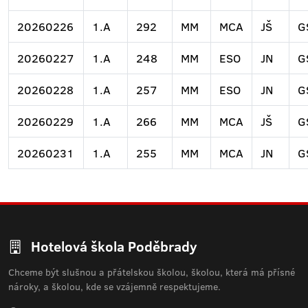
20260226
1.A
292
MM
MCA
JŠ
G
20260227
1.A
248
MM
ESO
JN
G
20260228
1.A
257
MM
ESO
JN
G
20260229
1.A
266
MM
MCA
JŠ
G
20260231
1.A
255
MM
MCA
JN
G
Hotelová škola Poděbrady
Chceme být slušnou a přátelskou školou, školou, která má přísné
nároky, a školou, kde se vzájemně respektujeme.