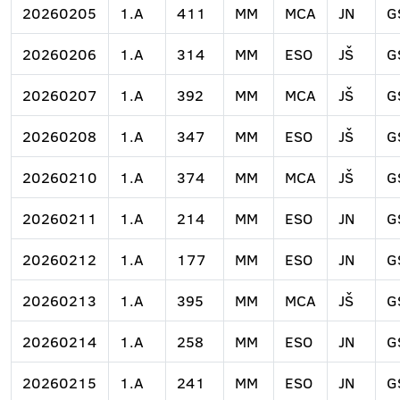
20260205
1.A
411
MM
MCA
JN
G
20260206
1.A
314
MM
ESO
JŠ
G
20260207
1.A
392
MM
MCA
JŠ
G
20260208
1.A
347
MM
ESO
JŠ
G
20260210
1.A
374
MM
MCA
JŠ
G
20260211
1.A
214
MM
ESO
JN
G
20260212
1.A
177
MM
ESO
JN
G
20260213
1.A
395
MM
MCA
JŠ
G
20260214
1.A
258
MM
ESO
JN
G
20260215
1.A
241
MM
ESO
JN
G