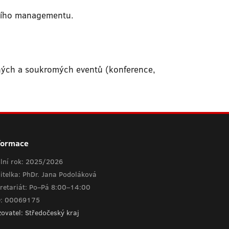
čního managementu.
ejných a soukromých eventů (konference,
formace
lní rok: 2025/2026
itelka: PhDr. Jana Podoláková
retariát: Po–Pá 8:00–14:00
O: 00069175
zovatel: Středočeský kraj