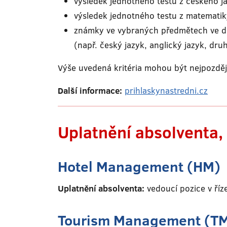
výsledek jednotného testu z českého j
výsledek jednotného testu z matemati
známky ve vybraných předmětech ve dr
(např. český jazyk, anglický jazyk, dru
Výše uvedená kritéria mohou být nejpozdě
Další informace:
prihlaskynastredni.cz
Uplatnění absolventa, 
Hotel Management (HM)
Uplatnění absolventa:
vedoucí pozice v říz
Tourism Management (T