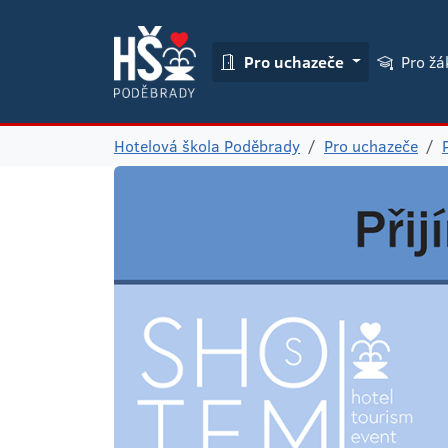
Pro uchazeče
Pro ž
Hotelová škola Poděbrady
Pro uchazeče