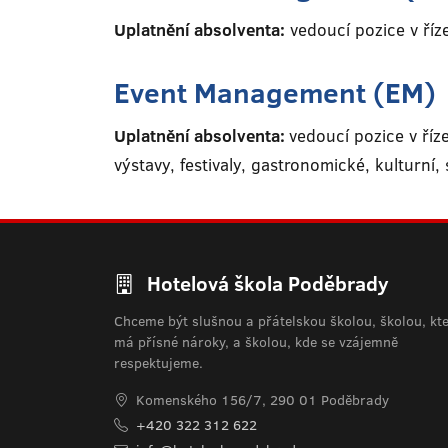
Uplatnění absolventa:
vedoucí pozice v říz
Event Management (EM)
Uplatnění absolventa:
vedoucí pozice v říz
výstavy, festivaly, gastronomické, kulturní,
Hotelová škola Poděbrady
Chceme být slušnou a přátelskou školou, školou, kt
má přísné nároky, a školou, kde se vzájemně
respektujeme.
Komenského 156/7, 290 01 Poděbrady
+420 322 312 622