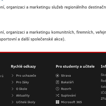
ení, organizaci a marketingu služeb regionálního destina
ení, organizaci a marketingu komunitních, firemních, veř
 sportovní a další společenské akce).
Rychlé odkazy
Pro studenty a učitele
In
Ško
Pro uchazeče
Strava
erá
Řed
Pro žáky
Bakaláři
Sek
O škole
Rozvrh
IČ
Aktuality
Suplování
Zři
Učitelé školy
Microsoft 365