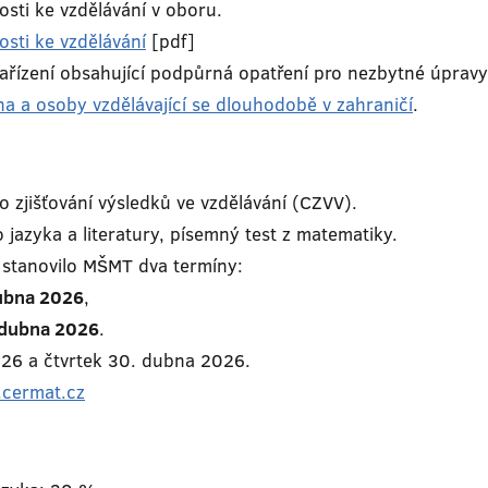
sti ke vzdělávání v oboru.
sti ke vzdělávání
[pdf]
ízení obsahující podpůrná opatření pro nezbytné úpravy p
na a osoby vzdělávající se dlouhodobě v zahraničí
.
 zjišťování výsledků ve vzdělávání (CZVV).
jazyka a literatury, písemný test z matematiky.
 stanovilo MŠMT dva termíny:
ubna 2026
,
 dubna 2026
.
026 a čtvrtek 30. dubna 2026.
.cermat.cz