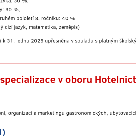
azyka: 30 %,
ky: 30 %,
uhém pololetí 8. ročníku: 40 %
hý cizí jazyk, matematika, zeměpis)
ji k 31. lednu 2026 upřesněna v souladu s platným škols
specializace v oboru Hotelnict
ení, organizaci a marketingu gastronomických, ubytovacích
M)