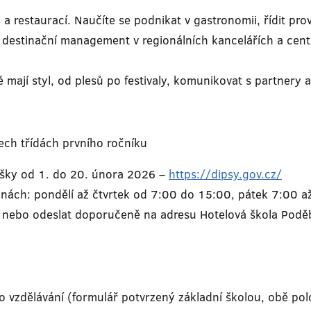
 restaurací. Naučíte se podnikat v gastronomii, řídit prov
 destinační management v regionálních kancelářích a centr
ré mají styl, od plesů po festivaly, komunikovat s partnery 
ech třídách prvního ročníku
ášky od 1. do 20. února 2026 –
https://dipsy.gov.cz/
inách: pondělí až čtvrtek od 7:00 do 15:00, pátek 7:00 a
e nebo odeslat doporučeně na adresu Hotelová škola Po
 vzdělávání (formulář potvrzený základní školou, obě pol