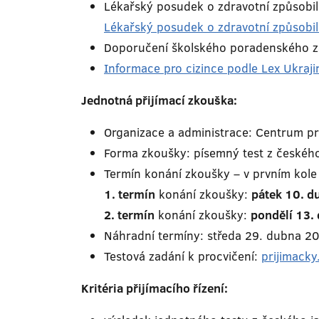
Lékařský posudek o zdravotní způsobilo
Lékařský posudek o zdravotní způsobilo
Doporučení školského poradenského zař
Informace pro cizince podle Lex Ukraji
Jednotná přijímací zkouška:
Organizace a administrace: Centrum pro
Forma zkoušky: písemný test z českého 
Termín konání zkoušky – v prvním kole
1. termín
konání zkoušky:
pátek 10. d
2. termín
konání zkoušky:
pondělí 13.
Náhradní termíny: středa 29. dubna 2
Testová zadání k procvičení:
prijimacky
Kritéria přijímacího řízení: