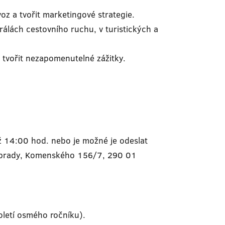
oz a tvořit marketingové strategie.
álách cestovního ruchu, v turistických a
a tvořit nezapomenutelné zážitky.
ž 14:00 hod. nebo je možné je odeslat
děbrady, Komenského 156/7, 290 01
oletí osmého ročníku).