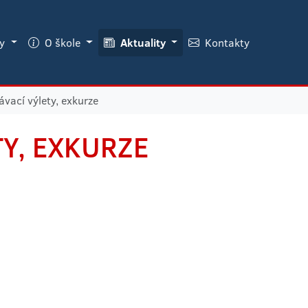
ky
O škole
Aktuality
Kontakty
vací výlety, exkurze
Y, EXKURZE