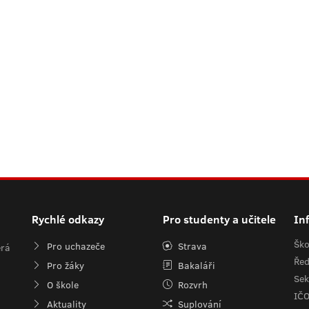
Rychlé odkazy
Pro studenty a učitele
In
Ško
Pro uchazeče
Strava
erá
Řed
Pro žáky
Bakaláři
Sek
O škole
Rozvrh
IČ
Aktuality
Suplování