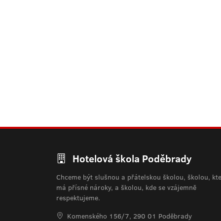
Hotelová škola Poděbrady
Chceme být slušnou a přátelskou školou, školou, kt
má přísné nároky, a školou, kde se vzájemně
respektujeme.
Komenského 156/7, 290 01 Poděbrady