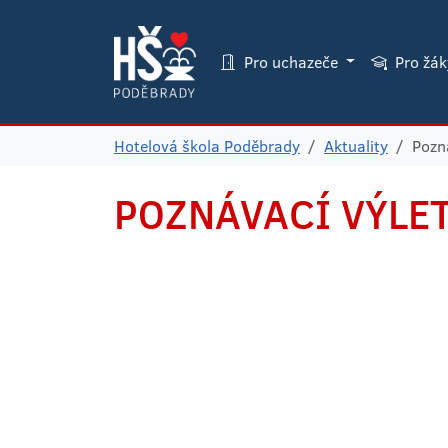
Pro uchazeče
Pro žá
Hotelová škola Poděbrady
Aktuality
Pozná
POZNÁVACÍ VÝLET