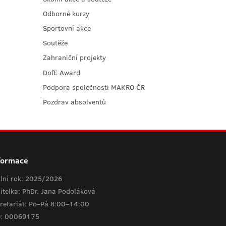
Odborné kurzy
Sportovní akce
Soutěže
Zahraniční projekty
DofE Award
Podpora společnosti MAKRO ČR
Pozdrav absolventů
formace
lní rok: 2025/2026
itelka: PhDr. Jana Podoláková
retariát: Po–Pá 8:00–14:00
O: 00069175