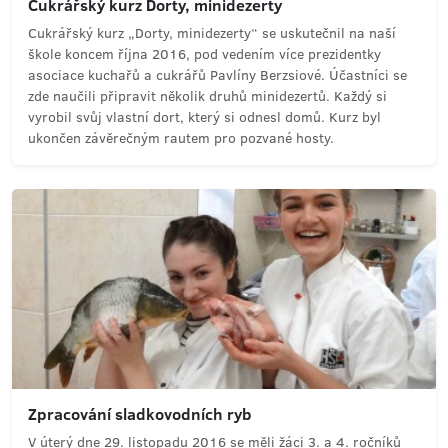
Cukrářský kurz Dorty, minidezerty
Cukrářský kurz „Dorty, minidezerty“ se uskutečnil na naší
škole koncem října 2016, pod vedením více prezidentky
asociace kuchařů a cukrářů Pavlíny Berzsiové. Účastníci se
zde naučili připravit několik druhů minidezertů. Každý si
vyrobil svůj vlastní dort, který si odnesl domů. Kurz byl
ukončen závěrečným rautem pro pozvané hosty.
Zpracování sladkovodních ryb
V úterý dne 29. listopadu 2016 se měli žáci 3. a 4. ročníků