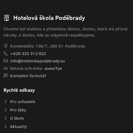
Hotelová škola Poděbrady
Chceme být slušnou a přátelskou školou, školou, která má přísné
nároky, a školou, kde se vzájemně respektujeme.
Komenského 156/7, 290 01 Poděbrady
+420 322 312 622
info@hotelovkapodebrady.eu
Datová schránka:
auew7ye
Kontaktní formulář
Rychlé odkazy
Pro uchazeče
Pro žáky
O škole
Aktuality