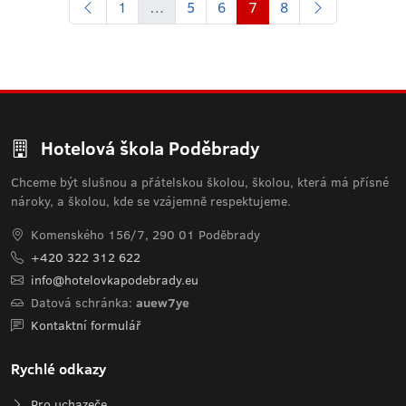
1
…
5
6
7
8
Hotelová škola Poděbrady
Chceme být slušnou a přátelskou školou, školou, která má přísné
nároky, a školou, kde se vzájemně respektujeme.
Komenského 156/7, 290 01 Poděbrady
+420 322 312 622
info@hotelovkapodebrady.eu
Datová schránka:
auew7ye
Kontaktní formulář
Rychlé odkazy
Pro uchazeče