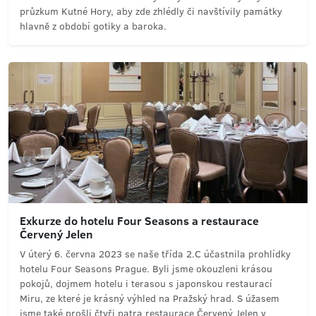
průzkum Kutné Hory, aby zde zhlédly či navštívily památky
hlavně z období gotiky a baroka.
Exkurze do hotelu Four Seasons a restaurace
Červený Jelen
V úterý 6. června 2023 se naše třída 2.C účastnila prohlídky
hotelu Four Seasons Prague. Byli jsme okouzleni krásou
pokojů, dojmem hotelu i terasou s japonskou restaurací
Miru, ze které je krásný výhled na Pražský hrad. S úžasem
jsme také prošli čtyři patra restaurace Červený Jelen v