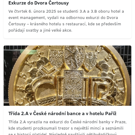
Exkurze do Dvora Čertousy
Ve čtvrtek 6. února 2025 se studenti 3.A a 3.B oboru hotel a
event management, vydali na odbornou exkurzi do Dvora
Čertousy – krásného hotelu s restaurací, kde se především
pořádají svatby a jiné velké akce.
Třída 2.A v České národní bance a v hotelu Paříž
Třída 2.A vyrazila na exkurzi do České národní banky v Praze,
kde studenti prozkoumali trezor s největší mincí a seznámili
se s historií platidel. Následně navštívili pětihvězdičkový