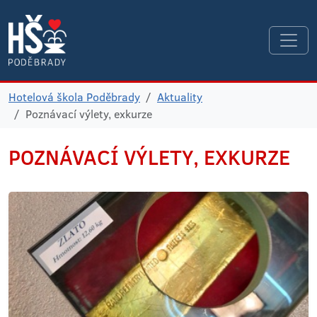
Hotelová škola Poděbrady
Aktuality
Poznávací výlety, exkurze
POZNÁVACÍ VÝLETY, EXKURZE