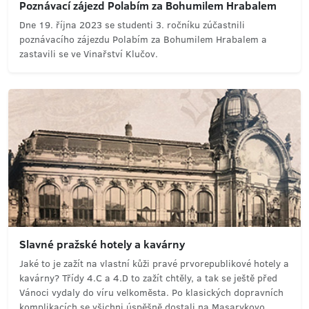
Poznávací zájezd Polabím za Bohumilem Hrabalem
Dne 19. října 2023 se studenti 3. ročníku zúčastnili
poznávacího zájezdu Polabím za Bohumilem Hrabalem a
zastavili se ve Vinařství Klučov.
Slavné pražské hotely a kavárny
Jaké to je zažít na vlastní kůži pravé prvorepublikové hotely a
kavárny? Třídy 4.C a 4.D to zažít chtěly, a tak se ještě před
Vánoci vydaly do víru velkoměsta. Po klasických dopravních
komplikacích se všichni úspěšně dostali na Masarykovo