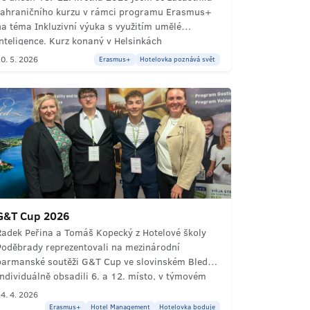
zahraničního kurzu v rámci programu Erasmus+
na téma Inkluzivní výuka s využitím umělé
inteligence. Kurz konaný v Helsinkách
organizovala Europass Teacher Academy, která
0. 5. 2026
Erasmus+
Hotelovka poznává svět
působí napříč Evropou.
G&T Cup 2026
Radek Peřina a Tomáš Kopecký z Hotelové školy
Poděbrady reprezentovali na mezinárodní
barmanské soutěži G&T Cup ve slovinském Bledu.
Individuálně obsadili 6. a 12. místo, v týmovém
hodnocení škol skončili pátí.
4. 4. 2026
Erasmus+
Hotel Management
Hotelovka boduje