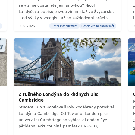
se v zimě dostanete jen lanovkou? Nicol
Landyšová popisuje svou zimní stáž ve Švýcarsku
– od výuky v Weggisu až po každodenní práci v
horské restauraci v Melchsee‑Frutt.
9. 6. 2026
2
Hotel Management
Hotelovka poznává svět
a
Z rušného Londýna do klidných ulic
Cambridge
Studenti 3.A z Hotelové školy Poděbrady poznávali
Londýn a Cambridge. Od Tower of London přes
univerzitní Cambridge po výhled z London Eye –
e
pětidenní exkurze plná památek UNESCO,
2
královských paláců, moderní architektury a