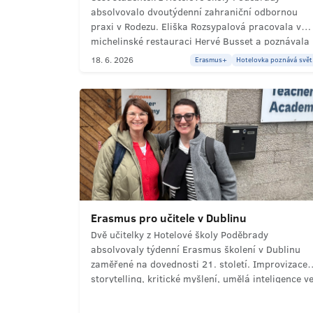
absolvovalo dvoutýdenní zahraniční odbornou
praxi v Rodezu. Eliška Rozsypalová pracovala v
michelinské restauraci Hervé Busset a poznávala
vrchol francouzské gastronomie. Kamarádky
18. 6. 2026
Erasmus+
Hotelovka poznává svět
získávaly zkušenosti na pozicích servírek.
Každodenní francouzština s hosty a kolegy, objev
města Rodez i historického Albi. Program
Erasmus+ přinesl odborný růst, jazykový pokrok 
nová přátelství v srdci francouzské Okitánie.
Erasmus pro učitele v Dublinu
Dvě učitelky z Hotelové školy Poděbrady
absolvovaly týdenní Erasmus školení v Dublinu
zaměřené na dovednosti 21. století. Improvizace,
storytelling, kritické myšlení, umělá inteligence v
výuce a principy Universal Design for Learning.
Setkání 20 učitelů z 9 zemí, výměna zkušeností a