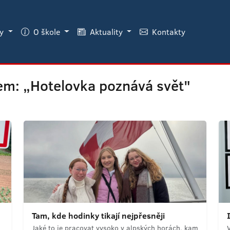
ky
O škole
Aktuality
Kontakty
em: „Hotelovka poznává svět"
Tam, kde hodinky tikají nejpřesněji
Jaké to je pracovat vysoko v alpských horách, kam