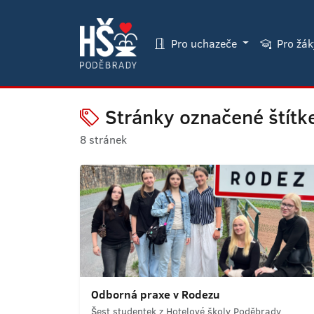
Pro uchazeče
Pro žá
Stránky označené štítk
8 stránek
Odborná praxe v Rodezu
Šest studentek z Hotelové školy Poděbrady