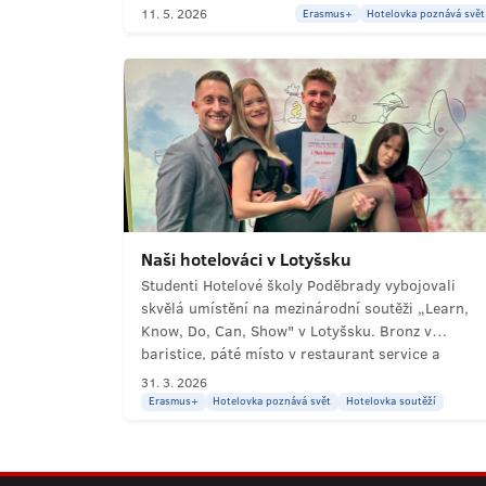
11. 5. 2026
inspirace pro moderní výuku. Erasmus přináší
Erasmus+
Hotelovka poznává svět
profesní rozvoj i nová přátelství.
Naši hotelováci v Lotyšsku
Studenti Hotelové školy Poděbrady vybojovali
skvělá umístění na mezinárodní soutěži „Learn,
Know, Do, Can, Show" v Lotyšsku. Bronz v
baristice, páté místo v restaurant service a
spousta nových přátelství z celé Evropy.
31. 3. 2026
Erasmus+
Hotelovka poznává svět
Hotelovka soutěží