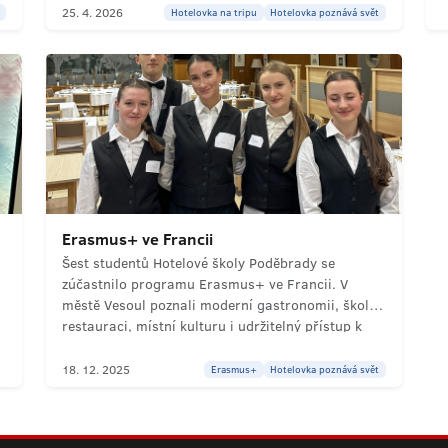
nezapomenutelných zážitků.
25. 4. 2026
Hotelovka na tripu
Hotelovka poznává svět
Erasmus+ ve Francii
Šest studentů Hotelové školy Poděbrady se
zúčastnilo programu Erasmus+ ve Francii. V
městě Vesoul poznali moderní gastronomii, školní
restauraci, místní kulturu i udržitelný přístup k
vaření.
18. 12. 2025
Erasmus+
Hotelovka poznává svět